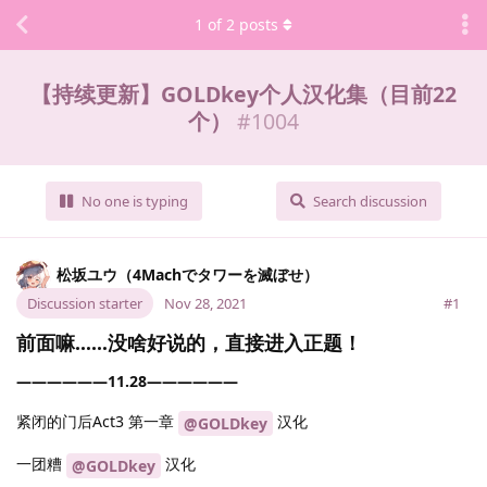
1
of
2
posts
【持续更新】GOLDkey个人汉化集（目前22
个）
#
1004
No one is typing
Search discussion
松坂ユウ（4Machでタワーを滅ぼせ）
Discussion starter
Nov 28, 2021
#1
前面嘛……没啥好说的，直接进入正题！
——————11.28——————
紧闭的门后Act3 第一章
汉化
@GOLDkey
一团糟
汉化
@GOLDkey