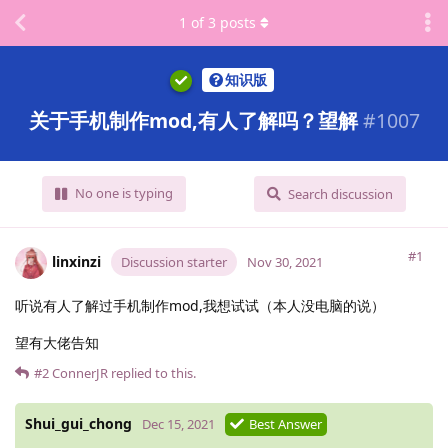
1
of
3
posts
知识版
关于手机制作mod,有人了解吗？望解
#
1007
No one is typing
Search discussion
#1
linxinzi
Discussion starter
Nov 30, 2021
听说有人了解过手机制作mod,我想试试（本人没电脑的说）
望有大佬告知
#2
ConnerJR
replied to this.
Shui_gui_chong
Dec 15, 2021
Best Answer