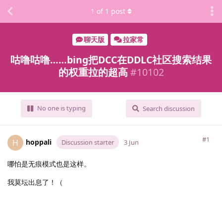
1
of
1
post
聊天版
拉家常
咕噜咕噜……bing把DCC在DDLC社区搜索结果
的权重拉的超高
#
10102
No one is typing
Search discussion
#1
hoppali
H
Discussion starter
3 Jun
哪怕是无痕模式也是这样。
我莫坛出息了！（