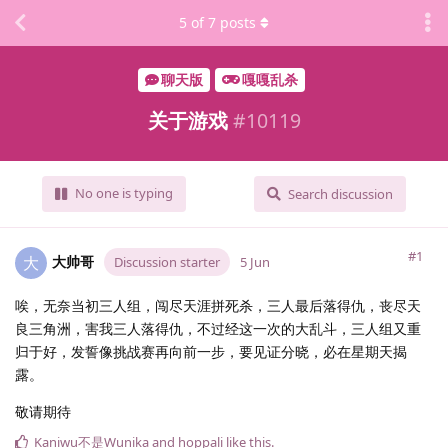
5
of
7
posts
聊天版
嘎嘎乱杀
关于游戏
#
10119
No one is typing
Search discussion
#1
大帅哥
大
Discussion starter
5 Jun
唉，无奈当初三人组，闯尽天涯拼死杀，三人最后落得仇，丧尽天
良三角洲，害我三人落得仇，不过经这一次的大乱斗，三人组又重
归于好，发誓像挑战赛再向前一步，要见证分晓，必在星期天揭
露。
敬请期待
Kaniwu不是Wunika
and
hoppali
like this
.