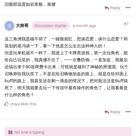
旧脸部温度如岩浆般，靠腰
Reply
#7
大帅哥
大
Discussion starter
a month ago
这三角洲我是碰不得了，一碰脸就红，想谈恋爱，谈什么恋爱？和
策划的老冯谈一下，看一下他是怎么生出这种神人的！
但是玩单机就不一样了，我迷上了卡牌类游戏，第一次玩角色，能
给自己玩笑的，我真绷不住了，一一次叠防御，一直加血，我最后
还搞出来个80攻两费卡出来，可惜就是碰到了神秘的滑溜溜。玩个
召唤师给我玩笑了，不是在给召唤物加血的路上，就是在给对面上
buff的路上，我甚至还在剩一滴血的情况下，把对面活活套Buff搞
死了，明天我就要去玩一下传说中最有操作的角色了，让我看看是
什么样的角色？
chiya
likes this
.
Reply
No one is typing