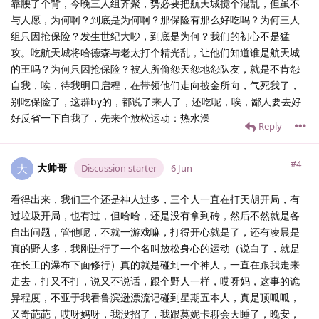
靠腰了个背，今晚三人组齐聚，势必要把航天城搅个混乱，但虽不
与人愿，为何啊？到底是为何啊？那保险有那么好吃吗？为何三人
组只因抢保险？发生世纪大吵，到底是为何？我们的初心不是猛
攻。吃航天城将哈德森与老太打个精光乱，让他们知道谁是航天城
的王吗？为何只因抢保险？被人所偷怨天怨地怨队友，就是不肯怨
自我，唉，待我明日启程，在带领他们走向披金所向，气死我了，
别吃保险了，这群by的，都说了来人了，还吃呢，唉，鄙人要去好
好反省一下自我了，先来个放松运动：热水澡
Reply
#4
大帅哥
大
Discussion starter
6 Jun
看得出来，我们三个还是神人过多，三个人一直在打天胡开局，有
过垃圾开局，也有过，但哈哈，还是没有拿到砖，然后不然就是各
自出问题，管他呢，不就一游戏嘛，打得开心就是了，还有凌晨是
真的野人多，我刚进行了一个名叫放松身心的运动（说白了，就是
在长工的瀑布下面修行）真的就是碰到一个神人，一直在跟我走来
走去，打又不打，说又不说话，跟个野人一样，哎呀妈，这事的诡
异程度，不亚于我看鲁滨逊漂流记碰到星期五本人，真是顶呱呱，
又奇葩葩，哎呀妈呀，我没招了，我跟莫妮卡聊会天睡了，晚安，