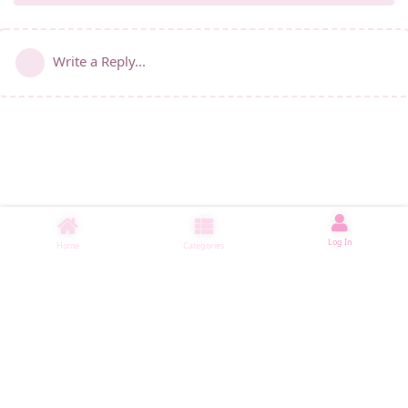
Write a Reply...
Log In
Home
Categories
睡了1000 ms
|
|
|