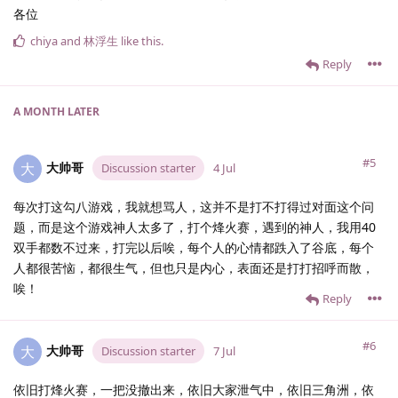
各位
chiya
and
林浮生
like this
.
Reply
A MONTH
LATER
#5
大帅哥
大
Discussion starter
4 Jul
每次打这勾八游戏，我就想骂人，这并不是打不打得过对面这个问
题，而是这个游戏神人太多了，打个烽火赛，遇到的神人，我用40
双手都数不过来，打完以后唉，每个人的心情都跌入了谷底，每个
人都很苦恼，都很生气，但也只是内心，表面还是打打招呼而散，
唉！
Reply
#6
大帅哥
大
Discussion starter
7 Jul
依旧打烽火赛，一把没撤出来，依旧大家泄气中，依旧三角洲，依