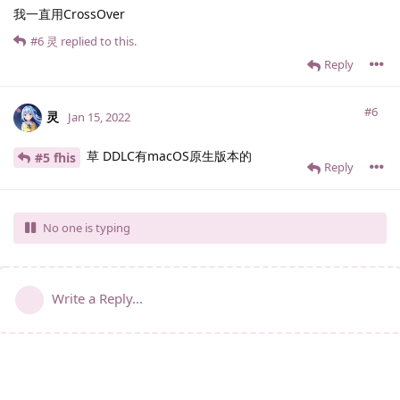
我一直用CrossOver
#6
灵
replied to this.
Reply
#6
灵
Jan 15, 2022
草 DDLC有macOS原生版本的
#5 fhis
Reply
No one is typing
Write a Reply...