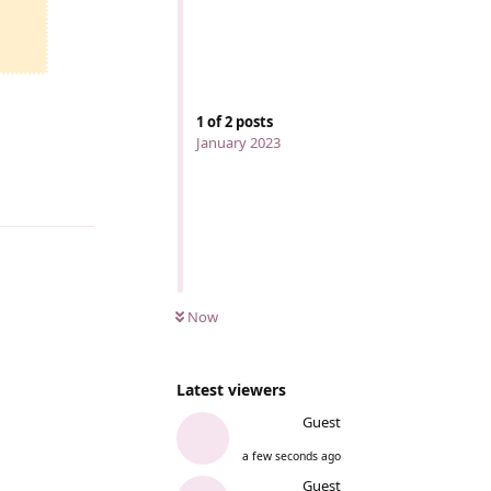
1
of
2
posts
January 2023
Now
Latest viewers
Guest
a few seconds ago
Guest