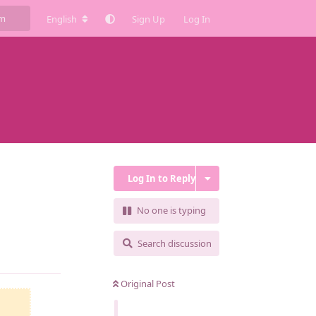
English
Sign Up
Log In
Log In to Reply
No one is typing
Search discussion
Reply
Original Post