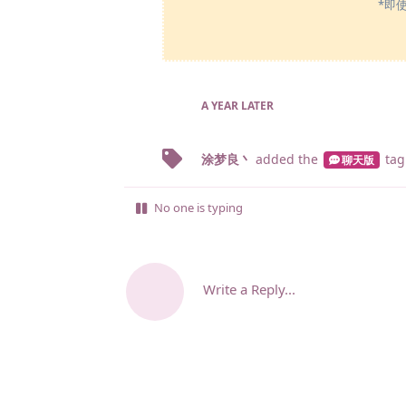
*即
A YEAR
LATER
涂梦良丶
added the
tag
聊天版
No one is typing
Write a Reply...