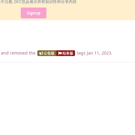
使不注册, DCC也会展示所有知识性和分享内容
Signup
and removed the
tags
Jan 11, 2023
.
公告版
站务版