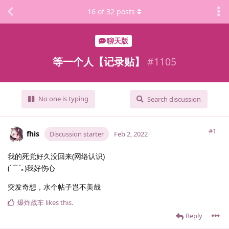
16
of
32
posts
聊天版
等一个人【记录贴】
#
1105
No one is typing
Search discussion
#1
fhis
Discussion starter
Feb 2, 2022
我的死党好久没回来(网络认识)
(´⌒`｡)我好伤心
突发奇想，水个帖子岂不美哉
爆炸战车
likes this
.
Reply