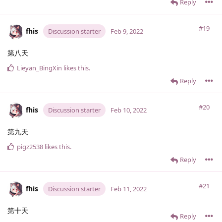
Reply
#19
fhis
Discussion starter
Feb 9, 2022
第八天
Lieyan_BingXin
likes this
.
Reply
#20
fhis
Discussion starter
Feb 10, 2022
第九天
pigz2538
likes this
.
Reply
#21
fhis
Discussion starter
Feb 11, 2022
第十天
Reply