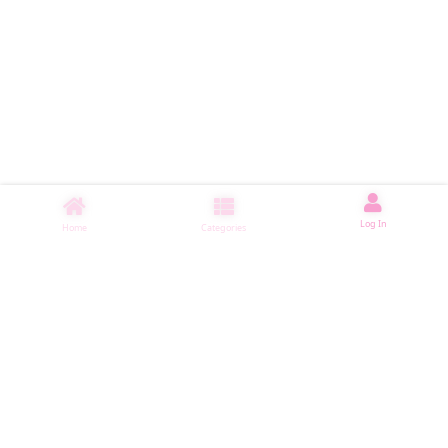
Log In
Home
Categories
睡了1501 ms
|
|
|