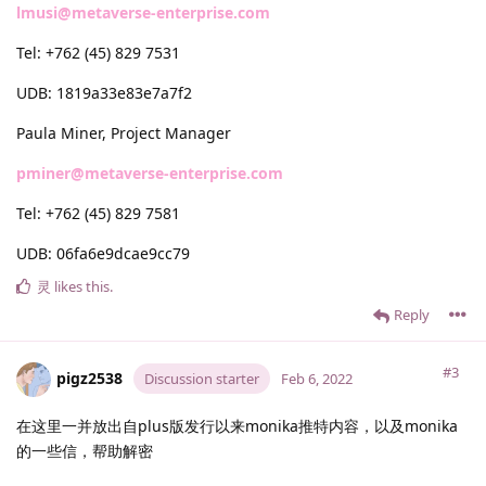
lmusi@metaverse-enterprise.com
Tel: +762 (45) 829 7531
UDB: 1819a33e83e7a7f2
Paula Miner, Project Manager
pminer@metaverse-enterprise.com
Tel: +762 (45) 829 7581
UDB: 06fa6e9dcae9cc79
灵
likes this
.
Reply
#3
pigz2538
Discussion starter
Feb 6, 2022
在这里一并放出自plus版发行以来monika推特内容，以及monika
的一些信，帮助解密