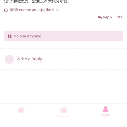
没记住啥意思，宏迪上有大佬分析过。
御理Leureon
and
sjsj
like this
.
Reply
No one is typing
Write a Reply...
Log In
Home
Categories