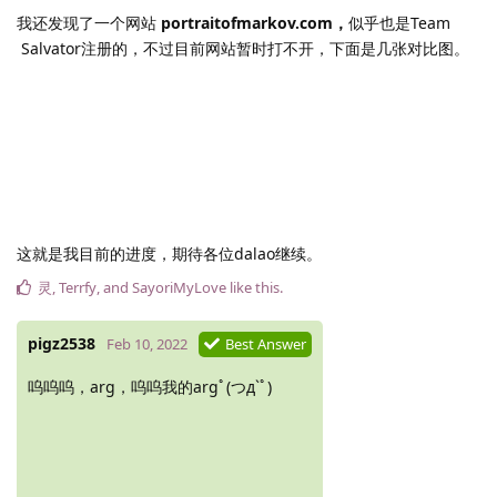
我还发现了一个网站
portraitofmarkov.com，
似乎也是Team
Salvator注册的，不过目前网站暂时打不开，下面是几张对比图。
这就是我目前的进度，期待各位dalao继续。
灵
,
Terrfy
, and
SayoriMyLove
like this
.
pigz2538
Feb 10, 2022
Best Answer
呜呜呜，arg，呜呜我的argﾟ(つд`ﾟ)