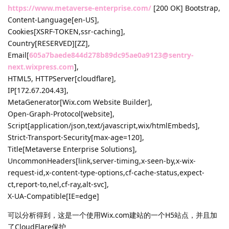
https://www.metaverse-enterprise.com/
[200 OK] Bootstrap,
Content-Language[en-US],
Cookies[XSRF-TOKEN,ssr-caching],
Country[RESERVED][ZZ],
Email[
605a7baede844d278b89dc95ae0a9123@sentry-
next.wixpress.com
],
HTML5, HTTPServer[cloudflare],
IP[172.67.204.43],
MetaGenerator[Wix.com Website Builder],
Open-Graph-Protocol[website],
Script[application/json,text/javascript,wix/htmlEmbeds],
Strict-Transport-Security[max-age=120],
Title[Metaverse Enterprise Solutions],
UncommonHeaders[link,server-timing,x-seen-by,x-wix-
request-id,x-content-type-options,cf-cache-status,expect-
ct,report-to,nel,cf-ray,alt-svc],
X-UA-Compatible[IE=edge]
可以分析得到，这是一个使用Wix.com建站的一个H5站点，并且加
了CloudFlare保护