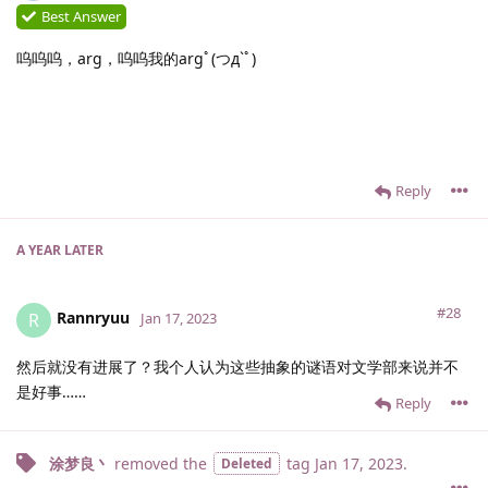
Best Answer
呜呜呜，arg，呜呜我的argﾟ(つд`ﾟ)
Reply
A YEAR
LATER
#28
Rannryuu
R
Jan 17, 2023
然后就没有进展了？我个人认为这些抽象的谜语对文学部来说并不
是好事……
Reply
涂梦良丶
removed the
tag
Jan 17, 2023
.
Deleted