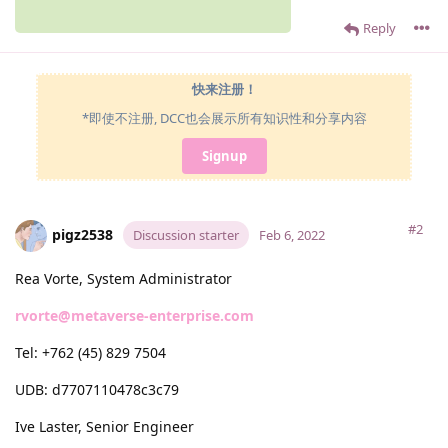
Reply
快来注册！
*即使不注册, DCC也会展示所有知识性和分享内容
Signup
#2
pigz2538
Discussion starter
Feb 6, 2022
Rea Vorte, System Administrator
rvorte@metaverse-enterprise.com
Tel: +762 (45) 829 7504
UDB: d7707110478c3c79
Ive Laster, Senior Engineer