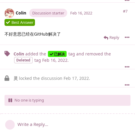
#7
Colin
Discussion starter
Feb 16, 2022
Best Answer
不好意思已经在GitHub解决了
Reply
Colin
added the
tag
and removed the
已解决
tag
Feb 16, 2022
.
Deleted
灵
locked the discussion
Feb 17, 2022
.
No one is typing
Write a Reply...