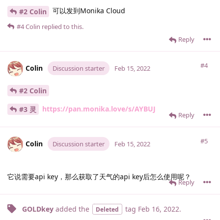
可以发到Monika Cloud
#2 Colin
#4
Colin
replied to this.
Reply
#4
Colin
Discussion starter
Feb 15, 2022
#2 Colin
https://pan.monika.love/s/AYBUJ
#3 灵
Reply
#5
Colin
Discussion starter
Feb 15, 2022
它说需要api key，那么获取了天气的api key后怎么使用呢？
Reply
GOLDkey
added the
tag
Feb 16, 2022
.
Deleted