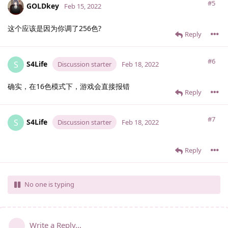
#5
GOLDkey
Feb 15, 2022
这个应该是因为你调了256色?
Reply
#6
S4Life
S
Discussion starter
Feb 18, 2022
确实，在16色模式下，游戏会直接报错
Reply
#7
S4Life
S
Discussion starter
Feb 18, 2022
Reply
No one is typing
Write a Reply...