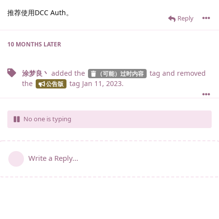
推荐使用DCC Auth。
Reply
10 MONTHS
LATER
涂梦良丶
added the
tag
and removed
（可能）过时内容
the
tag
Jan 11, 2023
.
公告版
No one is typing
Write a Reply...