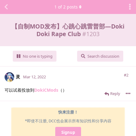
1
of
2
posts
【自制MOD发布】心跳心跳雷普部—Doki
Doki Rape Club
#
1203
No one is typing
Search discussion
#2
灵
Mar 12, 2022
可以试着投放到
DokiCMods
（）
Reply
快来注册！
*即使不注册, DCC也会展示所有知识性和分享内容
Signup