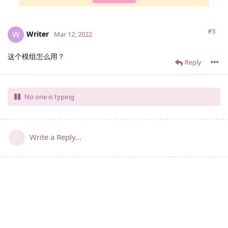
#3
Writer
W
Mar 12, 2022
这个模组怎么用？
Reply
No one is typing
Write a Reply...