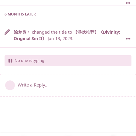
6 MONTHS
LATER
涂梦良丶
changed the title to
【游戏推荐】《Divinity:
Original Sin II》
Jan 13, 2023
.
No one is typing
Write a Reply...