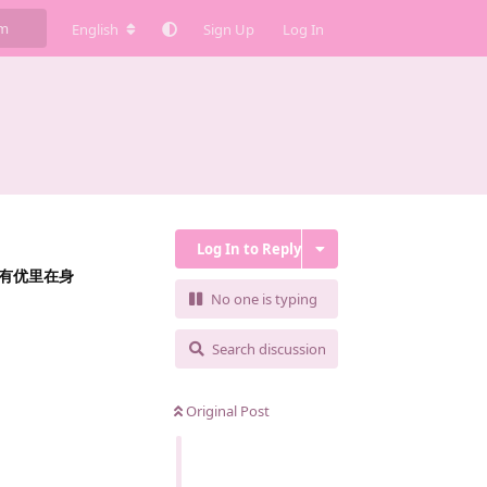
English
Sign Up
Log In
Log In to Reply
有优里在身
No one is typing
Search discussion
Original Post