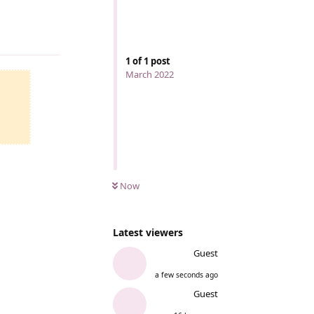
Reply
1
of
1
post
March 2022
Now
Latest viewers
Guest
a few seconds ago
Guest