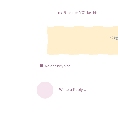
灵
and
犬白菜
like this
.
*即
No one is typing
Write a Reply...