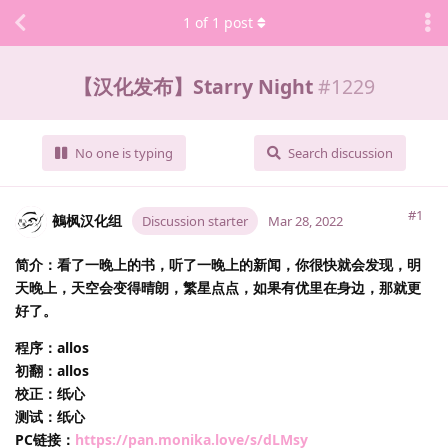
1
of
1
post
【汉化发布】Starry Night
#
1229
No one is typing
Search discussion
#1
鵺枫汉化组
Discussion starter
Mar 28, 2022
简介：看了一晚上的书，听了一晚上的新闻，你很快就会发现，明
天晚上，天空会变得晴朗，繁星点点，如果有优里在身边，那就更
好了。
程序：allos
初翻：allos
校正：纸心
测试：纸心
PC链接：
https://pan.monika.love/s/dLMsy