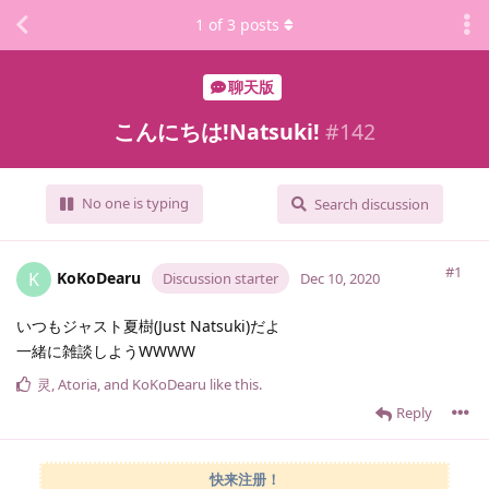
1
of
3
posts
聊天版
こんにちは!Natsuki!
#
142
No one is typing
Search discussion
#1
KoKoDearu
K
Discussion starter
Dec 10, 2020
いつもジャスト夏樹(Just Natsuki)だよ
一緒に雑談しようWWWW
灵
,
Atoria
, and
KoKoDearu
like this
.
Reply
快来注册！