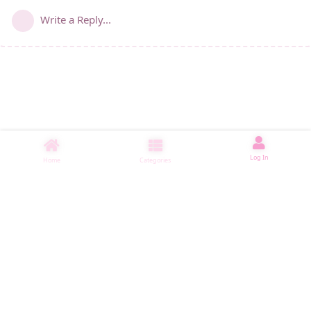
Write a Reply...
Log In
Home
Categories
睡了1005 ms
|
|
|