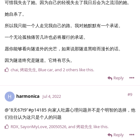
可惜我失去了她。因为自己的轻视失去了我日后会为之流泪的她。
她自杀了。
所以我只能一个人走完我自己的路。我对她默默有一个承诺。
一个无论孤独痛苦几许也必将履行的承诺。
愿你能够看向隧道外的光芒，如果说那隧道黑暗而漫长的话。
因为隧道终究是隧道。它终有尽头。
chai
,
烤箱先生
,
Blue car
, and
2
others
like this
.
Reply
#9
harmonica
H
Jul 4, 2022
@"8天67t9"#p14185 向家人吐露心理问题并不是个明智的选择，他
们往往认为这只是个人的问题
RDX
,
SayoriMyLove
,
20050526
, and
烤箱先生
like this
.
Reply