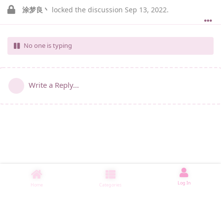
涂梦良丶
locked the discussion
Sep 13, 2022
.
No one is typing
Write a Reply...
Log In
Home
Categories