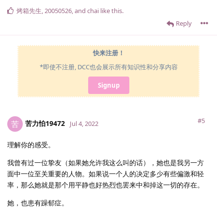
烤箱先生
,
20050526
, and
chai
like this
.
Reply
快来注册！
*即使不注册, DCC也会展示所有知识性和分享内容
Signup
#5
苦力怕19472
苦
Jul 4, 2022
理解你的感受。
我曾有过一位挚友（如果她允许我这么叫的话），她也是我另一方
面中一位至关重要的人物。如果说一个人的决定多少有些偏激和轻
率，那么她就是那个用平静也好热烈也罢来中和掉这一切的存在。
她，也患有躁郁症。