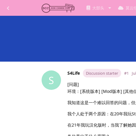
大部头
莫云
S4Life
Discussion starter
#1
Ju
S
[问题]
环境：[系统版本] [Mod版本] [其他
我知道这是一个难以回答的问题，但
我个人处于两个原因：在20年我玩S
在21年我玩汉化版时，当我了解她因