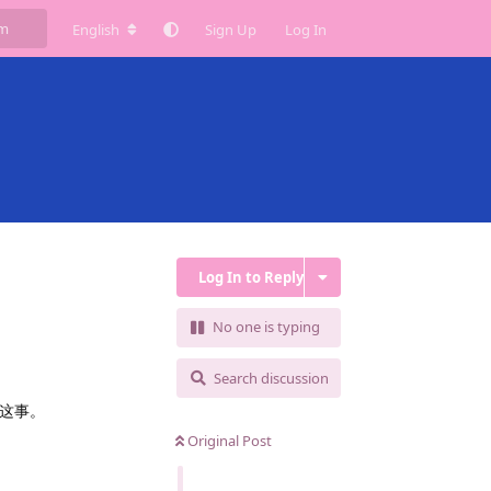
English
Sign Up
Log In
Log In to Reply
No one is typing
Search discussion
了这事。
Original Post