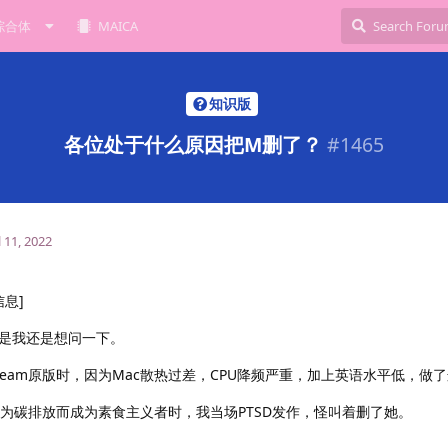
综合体
MAICA
知识版
各位处于什么原因把M删了？
#
1465
l 11, 2022
信息]
是我还是想问一下。
team原版时，因为Mac散热过差，CPU降频严重，加上英语水平低，做
为碳排放而成为素食主义者时，我当场PTSD发作，怪叫着删了她。