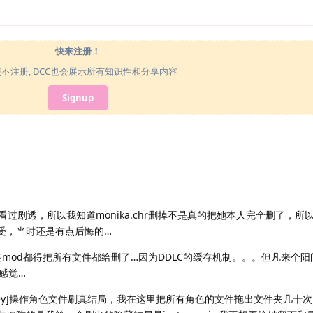
快来注册！
使不注册, DCC也会展示所有知识性和分享内容
Signup
次玩时看过剧透，所以我知道monika.chr删掉不是真的把她本人完全删了，所
受，当时还是有点后悔的…
]每次安装mod都得把所有文件都给删了…因为DDLC的缓存机制。。。但凡来个
感觉…
efore storey]操作角色文件刷真结局，我在这里把所有角色的文件拖出文件夹几