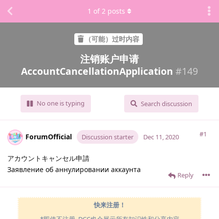
1
of
2
posts
（可能）过时内容
注销账户申请
AccountCancellationApplication
#
149
No one is typing
Search discussion
#1
ForumOfficial
Discussion starter
Dec 11, 2020
アカウントキャンセル申請
Заявление об аннулировании аккаунта
Reply
快来注册！