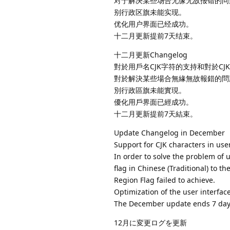
对于解决某些场合无缘无故报错的问
别行政区旗未能实现。
优化用户界面已经成功。
十二月更新提前7天结束。
十二月更新Changelog
對於用戶名CJK字符的支持和對於CJ
對於解決某些場合無緣無故報錯的問
別行政區旗未能實現。
優化用戶界面已經成功。
十二月更新提前7天結束。
Update Changelog in December
Support for CJK characters in us
In order to solve the problem of 
flag in Chinese (Traditional) to 
Region Flag failed to achieve.
Optimization of the user interfac
The December update ends 7 days
12月に変更ログを更新