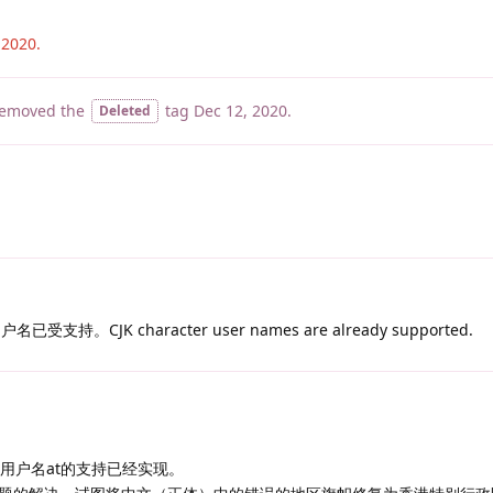
 2020
.
emoved the
tag
Dec 12, 2020
.
Deleted
已受支持。CJK character user names are already supported.
K用户名at的支持已经实现。