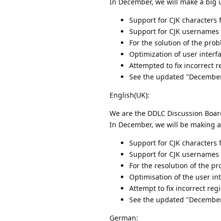
In December, we will make a big 
Support for CJK characters
Support for CJK usernames 
For the solution of the pro
Optimization of user interf
Attempted to fix incorrect 
See the updated "December
English(UK):
We are the DDLC Discussion Board
In December, we will be making a
Support for CJK characters
Support for CJK usernames 
For the resolution of the p
Optimisation of the user in
Attempt to fix incorrect re
See the updated "December
German: