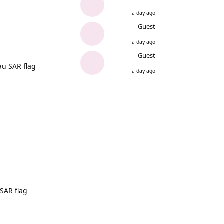
a day ago
Guest
a day ago
Guest
au SAR flag
a day ago
 SAR flag