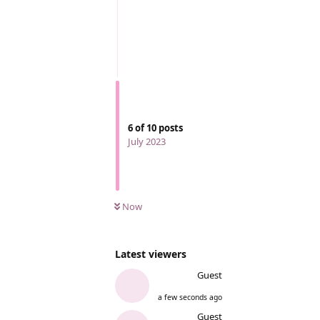
6
of
10
posts
July 2023
Now
Latest viewers
Guest
a few seconds ago
Guest