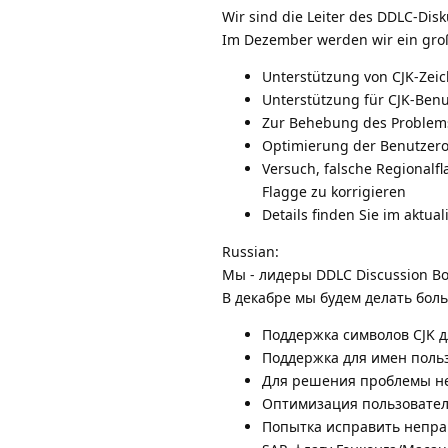
Wir sind die Leiter des DDLC-Disk
Im Dezember werden wir ein gro
Unterstützung von CJK-Zei
Unterstützung für CJK-Benu
Zur Behebung des Problems
Optimierung der Benutzero
Versuch, falsche Regionalf
Flagge zu korrigieren
Details finden Sie im aktu
Russian:
Мы - лидеры DDLC Discussion Boa
В декабре мы будем делать бол
Поддержка символов CJK 
Поддержка для имен польз
Для решения проблемы не
Оптимизация пользовател
Попытка исправить непра