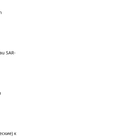
n
cau SAR-
я
ские) к