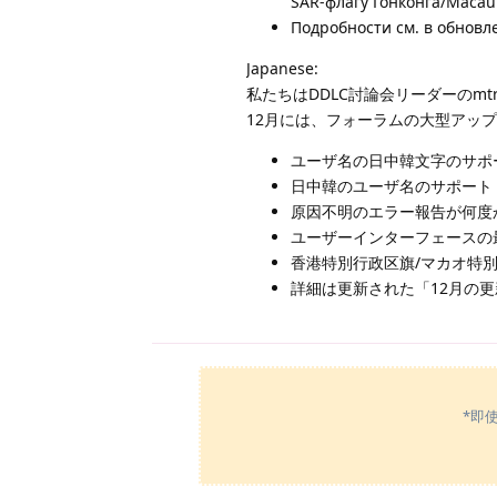
SAR-флагу Гонконга/Macau
Подробности см. в обновл
Japanese:
私たちはDDLC討論会リーダーのm
12月には、フォーラムの大型アッ
ユーザ名の日中韓文字のサポ
日中韓のユーザ名のサポート
原因不明のエラー報告が何度
ユーザーインターフェースの
香港特別行政区旗/マカオ特
詳細は更新された「12月の
*即