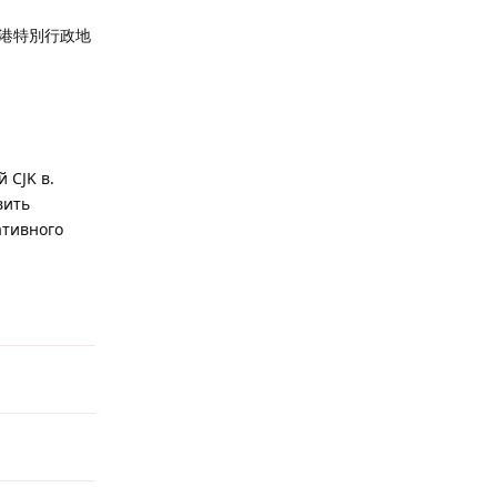
港特別行政地
 CJK в.
вить
ативного
Reply