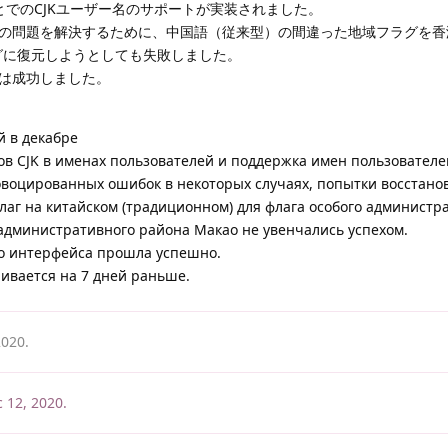
とでのCJKユーザー名のサポートが実装されました。
の問題を解決するために、中国語（従来型）の間違った地域フラグを香
グに復元しようとしても失敗しました。
は成功しました。
 в декабре
в CJK в именах пользователей и поддержка имен пользователей
воцированных ошибок в некоторых случаях, попытки восстано
г на китайском (традиционном) для флага особого администр
о административного района Макао не увенчались успехом.
о интерфейса прошла успешно.
ивается на 7 дней раньше.
2020
.
 12, 2020
.