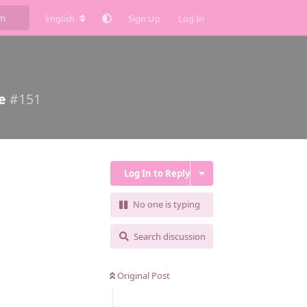
English
Sign Up
Log In
e
#
151
Log In to Reply
No one is typing
Search discussion
Original Post