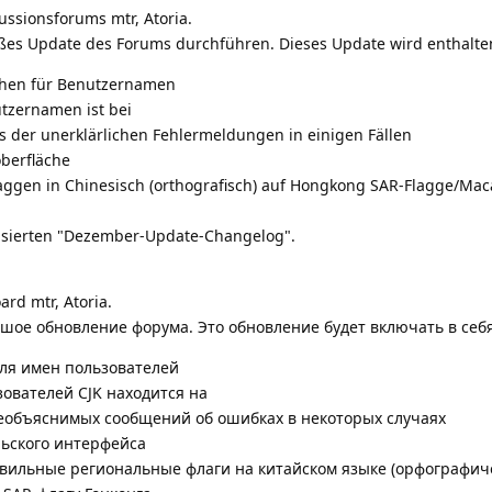
ussionsforums mtr, Atoria.
ßes Update des Forums durchführen. Dieses Update wird enthalte
chen für Benutzernamen
tzernamen ist bei
 der unerklärlichen Fehlermeldungen in einigen Fällen
berfläche
laggen in Chinesisch (orthografisch) auf Hongkong SAR-Flagge/Ma
alisierten "Dezember-Update-Changelog".
rd mtr, Atoria.
ьшое обновление форума. Это обновление будет включать в себ
для имен пользователей
ователей CJK находится на
объяснимых сообщений об ошибках в некоторых случаях
ьского интерфейса
вильные региональные флаги на китайском языке (орфографиче