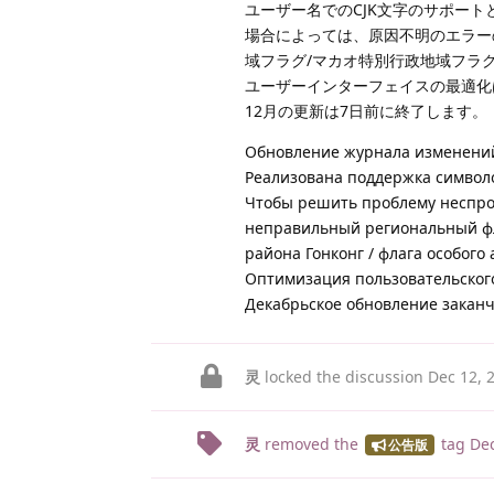
ユーザー名でのCJK文字のサポート
場合によっては、原因不明のエラー
域フラグ/マカオ特別行政地域フラ
ユーザーインターフェイスの最適化
12月の更新は7日前に終了します。
Обновление журнала изменений
Реализована поддержка символо
Чтобы решить проблему неспро
неправильный региональный фла
района Гонконг / флага особог
Оптимизация пользовательског
Декабрьское обновление заканч
灵
locked the discussion
Dec 12, 
灵
removed the
tag
Dec
公告版