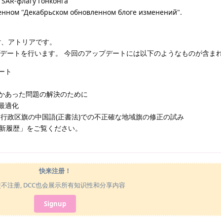
 SAR-флагу Гонконга
енном "Декабрьском обновленном блоге изменений".
tr、アトリアです。
プデートを行います。 今回のアップデートには以下のようなものが含ま
ート
かあった問題の解決のために
最適化
別行政区旗の中国語(正書法)での不正確な地域旗の修正の試み
更新履歴」をご覧ください。
快来注册！
使不注册, DCC也会展示所有知识性和分享内容
Signup