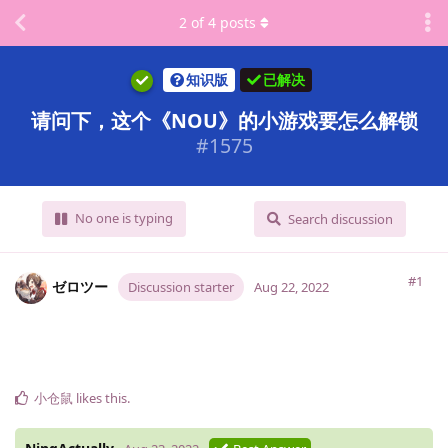
2
of
4
posts
知识版
已解决
请问下，这个《NOU》的小游戏要怎么解锁
#
1575
No one is typing
Search discussion
#1
ゼロツー
Discussion starter
Aug 22, 2022
小仓鼠
likes this
.