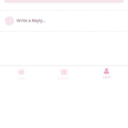
Write a Reply...
Log In
Home
Categories
睡了2000 ms
|
|
|