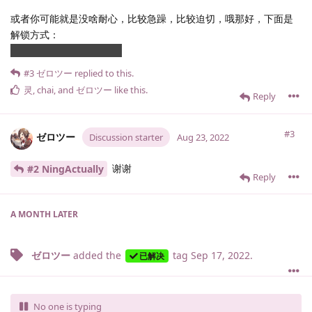
或者你可能就是没啥耐心，比较急躁，比较迫切，哦那好，下面是
解锁方式：
赠送
礼物
noudeck.gift
#3
ゼロツー
replied to this.
灵
,
chai
, and
ゼロツー
like this
.
Reply
#3
ゼロツー
Discussion starter
Aug 23, 2022
谢谢
#2 NingActually
Reply
A MONTH
LATER
ゼロツー
added the
tag
Sep 17, 2022
.
已解决
No one is typing