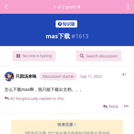
1
of
2
posts
知识版
mas下载
#
1613
No one is typing
Search discussion
#1
只因汤来咯
Discussion starter
Sep 11, 2022
怎么下载mas啊，我只能下载出文档。。。
#2
NingActually
replied to this.
Reply
快来注册！
*即使不注册, DCC也会展示所有知识性和分享内容