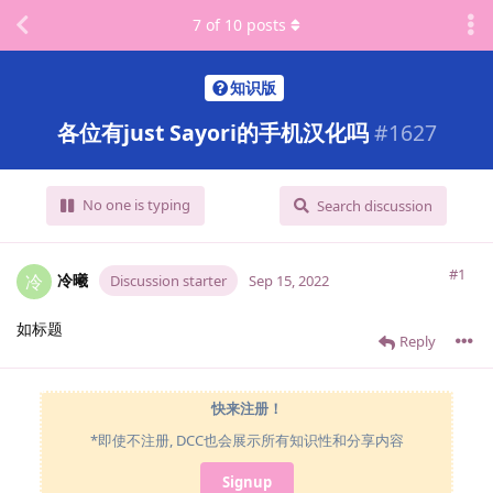
7
of
10
posts
知识版
各位有just Sayori的手机汉化吗
#
1627
No one is typing
Search discussion
#1
冷曦
冷
Discussion starter
Sep 15, 2022
如标题
Reply
快来注册！
*即使不注册, DCC也会展示所有知识性和分享内容
Signup