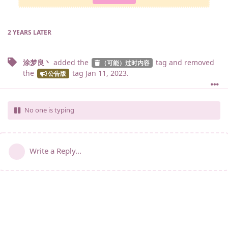
2 YEARS
LATER
涂梦良丶
added the
tag
and removed
（可能）过时内容
the
tag
Jan 11, 2023
.
公告版
No one is typing
Write a Reply...