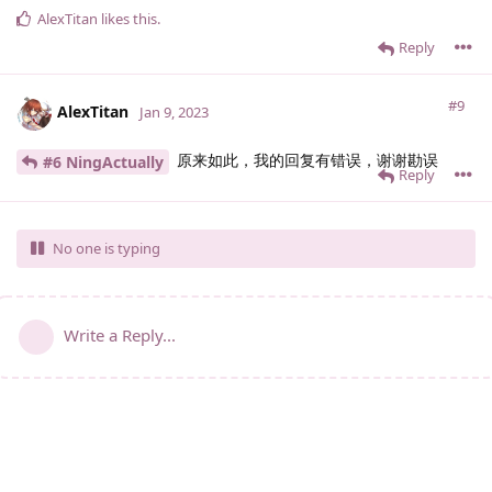
AlexTitan
likes this
.
Reply
#9
AlexTitan
Jan 9, 2023
原来如此，我的回复有错误，谢谢勘误
#6 NingActually
Reply
No one is typing
Write a Reply...