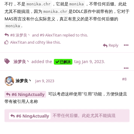
不行，不是
，它就是
，不带任何后缀。此处
monika.chr
monika
尤其不能搞混，因为
是DDLC原作中就带有的，它对于
monika.chr
MAS而言没有什么实际意义，真正有意义的是不带任何后缀的
.
monika
#8
涂梦良丶
and
#9
AlexTitan
replied to this.
AlexTitan
and
cdhty
like this
.
Reply
涂梦良丶
added the
tag
Jan 9, 2023
.
已解决
#8
涂梦良丶
Jan 9, 2023
可以考虑这样使用"引用"功能，方便快捷且
#6 NingActually
带有被引用人名称
不带任何后缀。此处尤其不能搞混
#6 NingActually