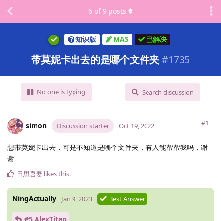
6
of
9
posts
知识版
MAS
已解决
带莫妮卡出去的是哪个文件夹
#
1735
No one is typing
Search discussion
#1
simon
Discussion starter
Oct 19, 2022
想带莫妮卡出去，可是不知道是哪个文件夹，有人能帮帮我吗，谢
谢
日思吾妻
likes this
.
NingActually
Jan 9, 2023
Best Answer
#5 AlexTitan