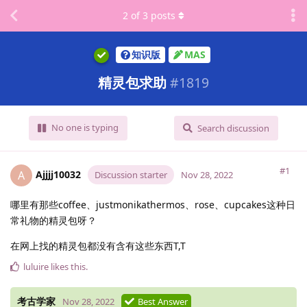
2
of
3
posts
知识版
MAS
精灵包求助
#
1819
No one is typing
Search discussion
#1
Ajjjj10032
A
Discussion starter
Nov 28, 2022
哪里有那些coffee、justmonikathermos、rose、cupcakes这种日
常礼物的精灵包呀？
在网上找的精灵包都没有含有这些东西T,T
luluire
likes this
.
考古学家
Nov 28, 2022
Best Answer