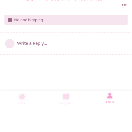
No one is typing
Write a Reply...
Log In
Home
Categories