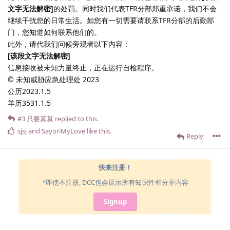
文字无法解密]
的处罚。同时我们代表TFR分部郑重承诺，我们不会
继续干扰您的日常生活。如您有一切需要请联系TFR分部的后勤部
门，您知道如何联系他们的。
此外，请代我们问候旁观者以下内容：
[该段文字无法解密]
信息接收被未知力量终止，正在运行自检程序。
© 未知威胁应急处理处 2023
公历2023.1.5
羊历3531.1.5
#3
只要莫莫
replied to this.
sjsj
and
SayoriMyLove
like this
.
Reply
快来注册！
*即使不注册, DCC也会展示所有知识性和分享内容
Signup