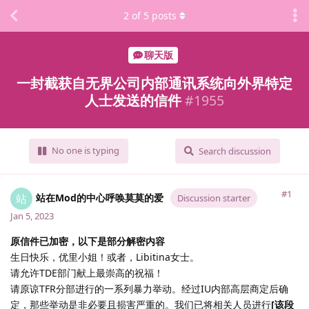
2
of
5
posts
聊天版
一封截获自无界公司内部通讯系统向外界特定
人士发送的信件
#
1955
No one is typing
Search discussion
#1
站在Mod的中心呼唤莫莫的爱
站
Discussion starter
Jan 5, 2023
原信件已加密，以下是部分解密内容
生日快乐，优里小姐！或者，Libitina女士。
请允许TDE部门献上最崇高的祝福！
请原谅TFR分部进行的一系列暴力举动。经过IU内部高层商定后确
定，那些举动是非必要且损害严重的。我们已将相关人员进行
[该段