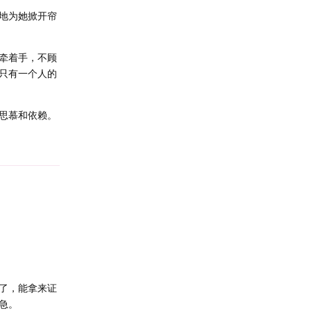
地为她掀开帘
牵着手，不顾
只有一个人的
思慕和依赖。
Reply
了，能拿来证
急。