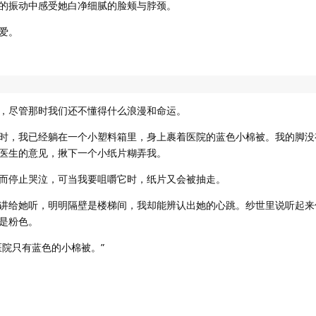
的振动中感受她白净细腻的脸颊与脖颈。
爱。
，尽管那时我们还不懂得什么浪漫和命运。
时，我已经躺在一个小塑料箱里，身上裹着医院的蓝色小棉被。我的脚没
医生的意见，揪下一个小纸片糊弄我。
而停止哭泣，可当我要咀嚼它时，纸片又会被抽走。
讲给她听，明明隔壁是楼梯间，我却能辨认出她的心跳。纱世里说听起来
是粉色。
医院只有蓝色的小棉被。”