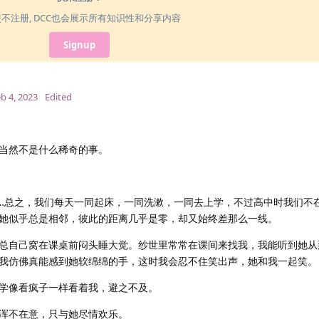
使不注册, DCC也会展示所有知识性和分享内容
Signup
b 4, 2023
Edited
当然不是什么稀奇的事。
…总之，我们每天一同起床，一同洗漱，一同去上学，不过高中时我们不
她似乎总是相邻，彼此的距离几乎是零，却又始终差那么一线。
总自己窝在课桌前闷头睡大觉。纱世里常常在课间来找我，我能听到她从
我仿佛真能感到她软绵绵的手，这时我会忍不住笑出声，她和我一起笑。
学像看疯子一样看着我，避之不及。
浑不在意，只与她尽情欢乐。