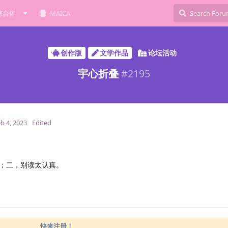
综合体
MAICA
创作版
文学作品
论坛活动
宇心折叠
#
2195
b 4, 2023
Edited
；二，别读太认真。
快来注册！