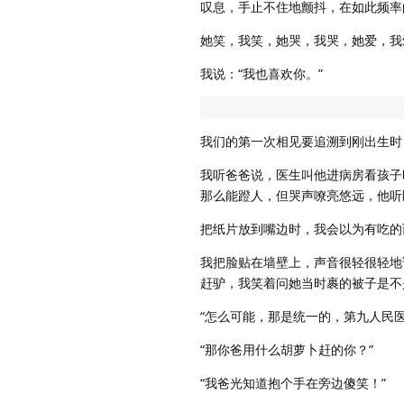
叹息，手止不住地颤抖，在如此频率
她笑，我笑，她哭，我哭，她爱，我
我说：“我也喜欢你。”
我们的第一次相见要追溯到刚出生时
我听爸爸说，医生叫他进病房看孩子
那么能蹬人，但哭声嘹亮悠远，他听
把纸片放到嘴边时，我会以为有吃的
我把脸贴在墙壁上，声音很轻很轻地
赶驴，我笑着问她当时裹的被子是不
“怎么可能，那是统一的，第九人民
“那你爸用什么胡萝卜赶的你？”
“我爸光知道抱个手在旁边傻笑！”