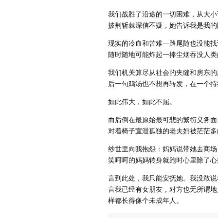
我们战胜了沿途的一切困难，从大小
披荆斩棘深信不疑，她告诉我是我的
现实的冷血和苦难一路尾随也没能找
随时随地可能炸起一捧尘烟吞没人类
我们机关算尽从社会的夹缝和房东的
后一句鸡汤也不想再转发，在一个持
如此伟大，如此不屈。
而后倒在最原始最可悲的繁衍义务面
对着椅子宣泄孤独的老夫妇被茫茫多
纱世里向我抱怨：妈妈说带她去商场
笑呵呵的妈妈转身就跑时心里除了心
言到此处，我只能安抚她。我没敢说
言我已经有女朋友，对方也无所谓地
样都长得像个未成年人。