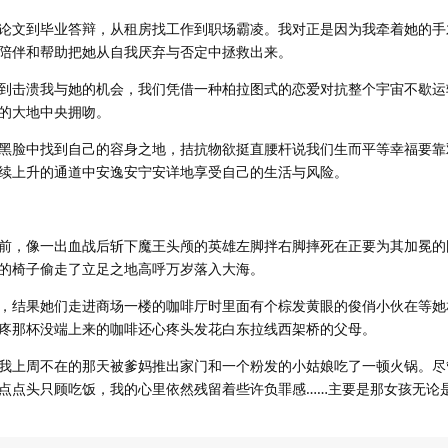
论文到毕业答辩，从租房找工作到职场霸凌。我对正是因为我牵着她的手
陪伴和帮助把她从自我厌弃与否定中拯救出来。
到击溃我与她的机会，我们凭借一种柏拉图式的恋爱对抗整个宇宙不歇运
的大地中央拥吻。
黑脸中找到自己的容身之地，拮抗物欲挺直腰杆说我们生而平等幸福要靠
续上升的通道中安逸安宁安详地享受自己的生活与风险。
前，像一出血战后斩下魔王头颅的英雄左脚拌右脚摔死在正要为其加冕的
的椅子偷走了立足之地高呼万岁落入大海。
，结果她们走进商场一楼的咖啡厅时里面有个棕发黄眼的俊俏小伙在等她
疼那杯没端上来的咖啡还心疼头发花白东拉线西架桥的父母。
我上周不在的那天被爹妈推出家门和一个粉发的小姑娘吃了一顿火锅。尽
点点头只顾吃饭，我的心里依然残留着些许负罪感……主要是那女孩无论