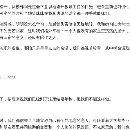
松开，从楼梯间走过会下意识地避开教导主任的目光，进食堂前也习惯性
占座的同时权当她笑眯眯在我耳边说的话全都一伸手就能抓到。
清醒感，明明没怎么学习，却感觉头昏脑涨天旋地转。我和她习以为常地
下的光芒回家，这时我们格外幸福：一个人也没有的家是空荡荡的屋子，
有归宿的意义，还应有陪伴之人。
若现的虚像，哪怕只是星星点点的余温，我们都视若珍宝，从中拼命汲取
b 4, 2023
了，按理来说我们已经到了法定结婚年龄，但我们不能这样做。
时，我们都信誓旦旦地宣称自己有个异地恋的恋人。可眼看着大学都毕业
和朋友圈里共同旅游的文案和一个人傻笑的风景照。不光家里急，我们也