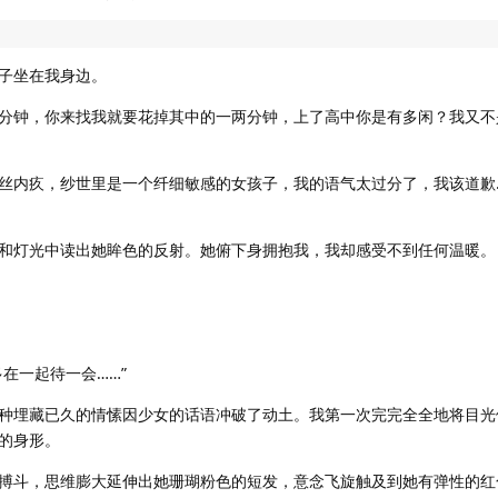
子坐在我身边。
分钟，你来找我就要花掉其中的一两分钟，上了高中你是有多闲？我又不
丝内疚，纱世里是一个纤细敏感的女孩子，我的语气太过分了，我该道歉
和灯光中读出她眸色的反射。她俯下身拥抱我，我却感受不到任何温暖。
在一起待一会……”
种埋藏已久的情愫因少女的话语冲破了动土。我第一次完完全全地将目光
的身形。
搏斗，思维膨大延伸出她珊瑚粉色的短发，意念飞旋触及到她有弹性的红