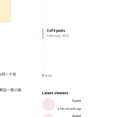
3
of
6
posts
February 2023
在同一个班
Now
那边一路小跑
Latest viewers
Guest
a few seconds ago
Guest