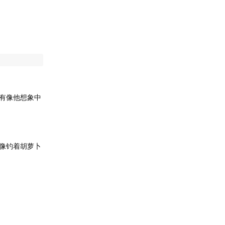
有像他想象中
像钓着胡萝卜