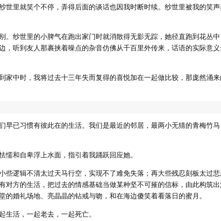
纱世里就笑个不停，弄得后面的谈话也因我时断时续。纱世里被我的笑声
别。纱世里的小脾气在跑出家门时就消散得无影无踪，她径直跑到花丛中
边，听到友人那裹挟着噪点的杂音仿佛从千百里外传来，话语的实际意义
到家中时，我将过去十三年失而复得的喜悦加在一起做比较，那庞然涌来
们早已习惯有彼此在的生活。我们是最近的邻居，最两小无猜的青梅竹马
怯懦和自卑浮上水面，指引着我踊跃回应她。
小些逻辑不清太过天马行空，实现不了难免失落；再大些残忍刻板太过悲
有对方的生活，把过去的情感基础当做某种坚不可摧的信标，由此构筑出
堂的婚礼场地、亮晶晶的钻戒与吻，和在海边傻笑着看落日的蜜月。
起生活，一起老去，一起死亡。