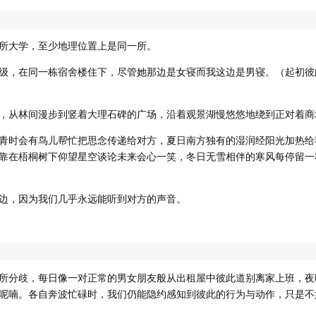
所大学，至少地理位置上是同一所。
级，在同一栋宿舍楼住下，尽管她那边是女寝而我这边是男寝。（起初彼
，从林间漫步到竖着大理石碑的广场，沿着观景湖慢悠悠地绕到正对着商
青时会有鸟儿帮忙把思念传递给对方，夏日南方独有的湿润经阳光加热给
靠在梧桐树下仰望星空谈论未来会心一笑，冬日无雪相伴的寒风每停留一
边，因为我们几乎永远能听到对方的声音。
所分歧，每日像一对正常的男女朋友般从出租屋中彼此道别离家上班，夜
呢喃。各自奔波忙碌时，我们仍能隐约感知到彼此的行为与动作，只是不