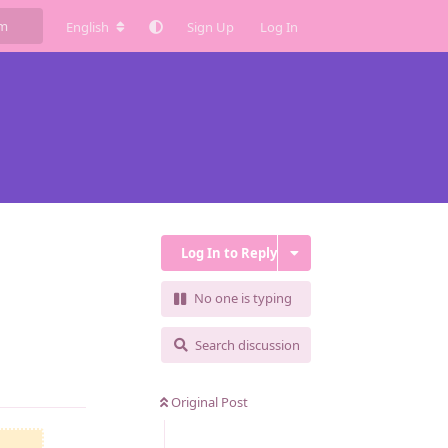
English
Sign Up
Log In
Log In to Reply
No one is typing
Search discussion
Reply
Original Post