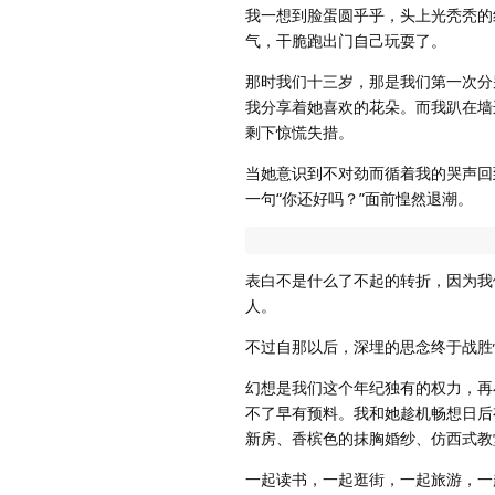
我一想到脸蛋圆乎乎，头上光秃秃的
气，干脆跑出门自己玩耍了。
那时我们十三岁，那是我们第一次分
我分享着她喜欢的花朵。而我趴在墙
剩下惊慌失措。
当她意识到不对劲而循着我的哭声回
一句“你还好吗？”面前惶然退潮。
表白不是什么了不起的转折，因为我
人。
不过自那以后，深埋的思念终于战胜
幻想是我们这个年纪独有的权力，再
不了早有预料。我和她趁机畅想日后
新房、香槟色的抹胸婚纱、仿西式教
一起读书，一起逛街，一起旅游，一