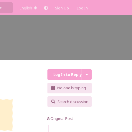
English
Sign Up
Log In
Log In to Reply
Reply
No one is typing
Search discussion
Original Post