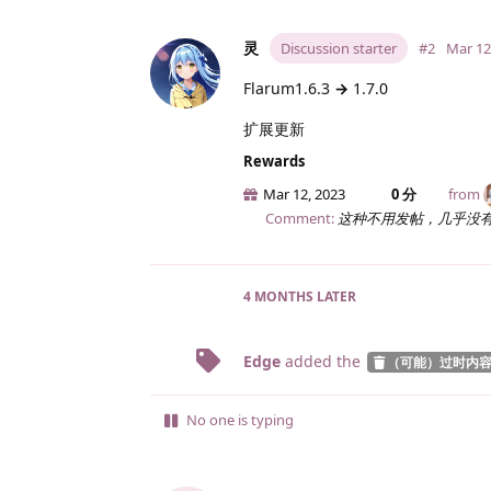
灵
Discussion starter
#2
Mar 12
Flarum1.6.3
→
1.7.0
扩展更新
Rewards
Mar 12, 2023
0 分
from
Comment:
这种不用发帖，几乎没
4 MONTHS
LATER
Edge
added the
（可能）过时内
No one is typing