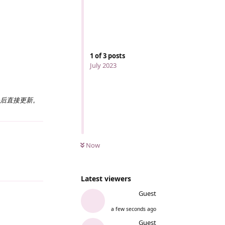
1
of
3
posts
July 2023
份后直接更新。
Reply
Now
Latest viewers
Guest
a few seconds ago
Guest