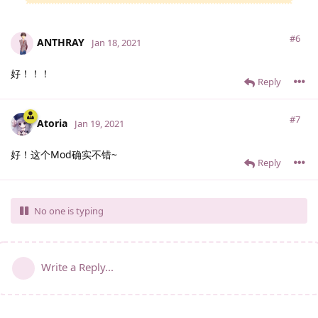
#6
ANTHRAY
Jan 18, 2021
好！！！
Reply
#7
Atoria
Jan 19, 2021
好！这个Mod确实不错~
Reply
No one is typing
Write a Reply...