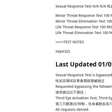
Sexual Response Test N/A N/
Minor Threat Response Test 
Minor Threat Elimination Tes
Life Threat Response Test 1
Life Threat Elimination Test
====TEST NOTES
Sayori(2)
Last Updated 01/0
Sexual Response Test is bypasse
性反应测试在青春期前期被跳过
Requested bypassing the followin
请求跳过以下测试：
Third Eye Activation Test; Third E
第三只眼激活/抑制，生命威胁反应/
All requests denied.