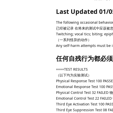
Last Updated 01/0
The following occasional behav
已经被记录 在将来的测试中应该被
Twitching; vocal tics; biting; ep
（一系列怪异的动作）
Any self-harm attempts must be 
任何自残行为都必须
====TEST RESULTS
（以下均为实验测试）
Physical Response Test 100 PA
Emotional Response Test 100 
Physical Control Test 32 FA
Emotional Control Test 22 F
Third Eye Activation Test 100
Third Eye Suppression Test