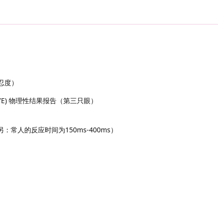
痛容忍度）
IRD EYE) 物理性结果报告（第三只眼）
时间，另：常人的反应时间为150ms-400ms）