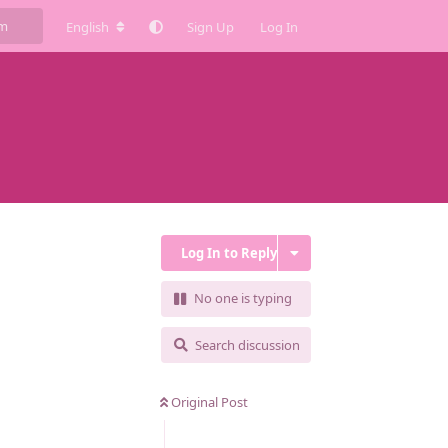
English
Sign Up
Log In
Log In to Reply
No one is typing
Search discussion
Original Post