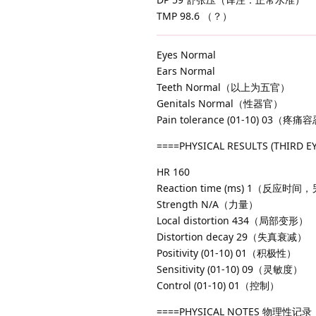
TMP 98.6 （？）
Eyes Normal
Ears Normal
Teeth Normal（以上为五官）
Genitals Normal（性器官）
Pain tolerance (01-10) 03（疼
====PHYSICAL RESULTS (TH
HR 160
Reaction time (ms) 1（反应
Strength N/A（力量）
Local distortion 434（局部变形）
Distortion decay 29（失真衰减）
Positivity (01-10) 01（积极性）
Sensitivity (01-10) 09（灵敏度）
Control (01-10) 01（控制）
====PHYSICAL NOTES 物理性记录