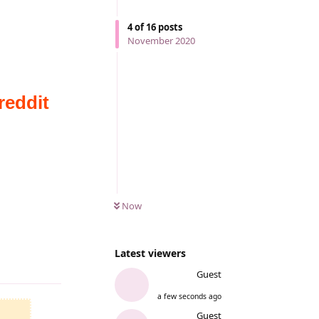
4
of
16
posts
November 2020
Now
Latest viewers
Reply
Guest
a few seconds ago
Guest