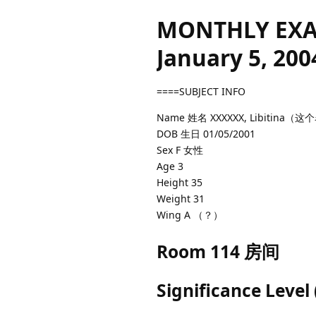
MONTHLY EX
January 5, 200
====SUBJECT INFO
Name 姓名 XXXXXX, Libiti
DOB 生日 01/05/2001
Sex F 女性
Age 3
Height 35
Weight 31
Wing A （？）
Room 114 房间
Significance Lev