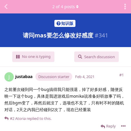
2
of
4
posts
知识版
请问mas要怎么修改好感度
#
341
No one is typing
Search discussion
#1
justabaa
J
Discussion starter
Feb 4, 2021
之前屡次碰到同一个bug搞得我只能强退，掉了好多好感，随便反
映一下这个bug，具体是我进游戏后monika说准备好听故事了吗，
然后bgm变了，再然后就没了，选项也不见了，只有时不时的随机
对话，2天之内我已经碰到2次了，现在已经重装
#2
Atoria
replied to this.
Reply