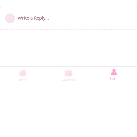
Write a Reply...
Log In
Home
Categories
睡了1001 ms
|
|
|