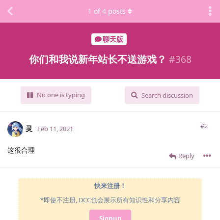
1
of
4
posts
聊天版
你们和我说新年站长不送游戏？
#
368
No one is typing
Search discussion
#2
灵
Feb 11, 2021
这很合理
Reply
快来注册！
*即使不注册, DCC也会展示所有知识性和分享内容
Signup