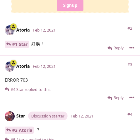
Signup
#2
Atoria
Feb 12, 2021
好诶！
#1 Star
Reply
#3
Atoria
Feb 12, 2021
ERROR 703
#4
Star
replied to this.
Reply
#4
Star
Discussion starter
Feb 12, 2021
？
#3 Atoria
#5
Atoria
replied to this.