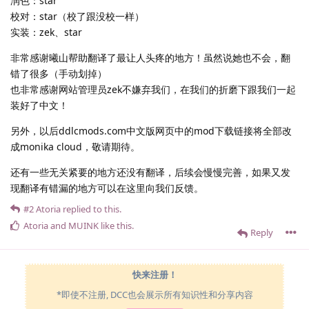
润色：star
校对：star（校了跟没校一样）
实装：zek、star
非常感谢曦山帮助翻译了最让人头疼的地方！虽然说她也不会，翻
错了很多（手动划掉）
也非常感谢网站管理员zek不嫌弃我们，在我们的折磨下跟我们一起
装好了中文！
另外，以后ddlcmods.com中文版网页中的mod下载链接将全部改
成monika cloud，敬请期待。
还有一些无关紧要的地方还没有翻译，后续会慢慢完善，如果又发
现翻译有错漏的地方可以在这里向我们反馈。
#2
Atoria
replied to this.
Atoria
and
MUINK
like this
.
Reply
快来注册！
*即使不注册, DCC也会展示所有知识性和分享内容