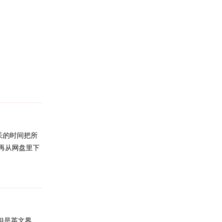
Reply
长的时间把所
再从网盘里下
Reply
，但是英文界