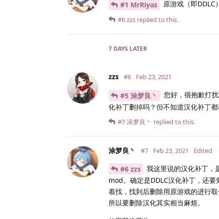
原游戏（即DDL
#1 MrRiyas
#6
zzs
replied to this.
7 DAYS
LATER
zzs
#6
Feb 23, 2021
您好，很抱歉打扰
#5 涂梦良丶
化补丁删掉吗？但不知道汉化补丁都
#7
涂梦良丶
replied to this.
涂梦良丶
#7
Feb 23, 2021
Edited
我这里说的汉化补丁，是
#6 zzs
mod。确定是DDLC汉化补丁，还
着找，找到后删除用原游戏的进行取
所以要删除汉化其实相当麻烦。