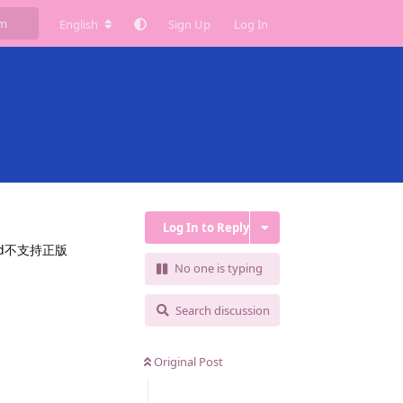
English
Sign Up
Log In
Log In to Reply
d不支持正版
No one is typing
Search discussion
Original Post
Reply