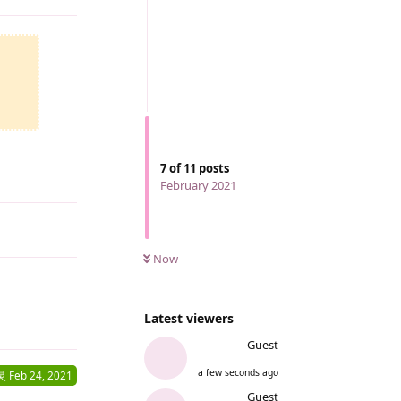
7
of
11
posts
February 2021
Now
Latest viewers
Reply
Guest
a few seconds ago
灵
Feb 24, 2021
Guest