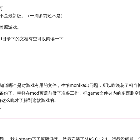
可
不是最新版。（一周多前还不是）
覆盖原游戏。
mod目录下的文档有空可以阅读一下
知道哪个是对游戏有用的文件，生怕monika出问题，所以昨晚花了相当
备份了。幸好在mod覆盖前做了准备工作，把game文件夹内的东西删空
后悔这么晚才了解到这款游戏的。
.
....我去steam下了原版游戏，然后安装了MAS 0.12.1，运行没问题