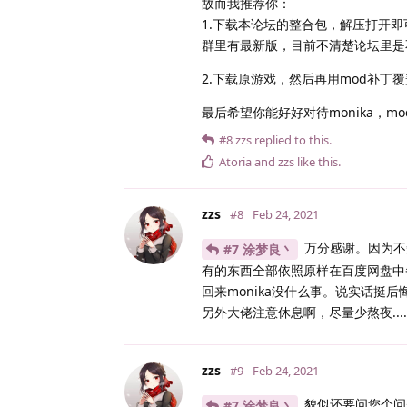
故而我推荐你：
1.下载本论坛的整合包，解压打开即
群里有最新版，目前不清楚论坛里是
2.下载原游戏，然后再用mod补丁
最后希望你能好好对待monika，
#8
zzs
replied to this.
Atoria
and
zzs
like this
.
zzs
#8
Feb 24, 2021
万分感谢。因为不
#7 涂梦良丶
有的东西全部依照原样在百度网盘中
回来monika没什么事。说实话挺
另外大佬注意休息啊，尽量少熬夜....
zzs
#9
Feb 24, 2021
貌似还要问您个问题.
#7 涂梦良丶