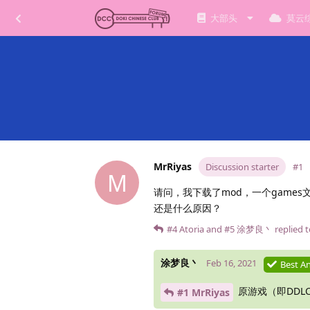
大部头
莫云
MrRiyas
Discussion starter
#1
M
请问，我下载了mod，一个game
还是什么原因？
#4
Atoria
and
#5
涂梦良丶
replied t
涂梦良丶
Feb 16, 2021
Best A
原游戏（即DDL
#1 MrRiyas