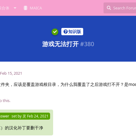
综合体
MAICA
知识版
游戏无法打开
#
380
Feb 15, 2021
s文件夹，应该是覆盖游戏根目录，为什么我覆盖了之后游戏打不开？是mo
o this.
nswer
set by
灵
Feb 24, 2021
C）的汉化补丁要删干净