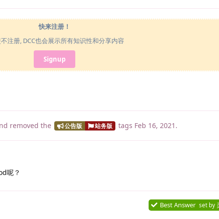
快来注册！
使不注册, DCC也会展示所有知识性和分享内容
Signup
nd removed the
tags
Feb 16, 2021
.
公告版
站务版
od呢？
Best Answer
set by