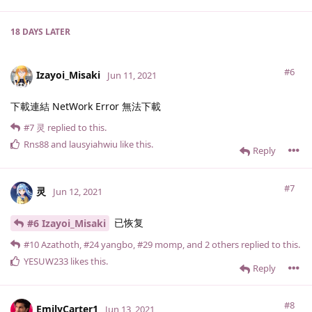
18 DAYS
LATER
#6
Izayoi_Misaki
Jun 11, 2021
下載連結 NetWork Error 無法下載
#7
灵
replied to this.
Rns88
and
lausyiahwiu
like this
.
Reply
#7
灵
Jun 12, 2021
已恢复
#6 Izayoi_Misaki
#10
Azathoth
,
#24
yangbo
,
#29
momp
, and
2
others
replied to this.
YESUW233
likes this
.
Reply
#8
EmilyCarter1
Jun 13, 2021