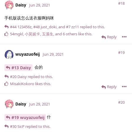
#18
Daisy
Jun 29, 2021
手机版该怎么送衣服啊妈咪
#44
123456z
,
#48
just_doki
, and
#7
zz11
replied to this.
54mgkl
,
小莫妮卡
,
玉溪生
, and
6
others
like this
.
Reply
#19
wuyazuofeij
Jun 29, 2021
会的
#13 Daisy
#20
Daisy
replied to this.
MisakiKokoro
likes this
.
Reply
#20
Daisy
Jun 29, 2021
什
#19 wuyazuofeij
#30
Sir.​P
replied to this.