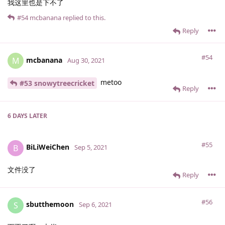
我这里也是下不了
#54
mcbanana
replied to this.
Reply
#54
mcbanana
M
Aug 30, 2021
metoo
#53 snowytreecricket
Reply
6 DAYS
LATER
#55
BiLiWeiChen
B
Sep 5, 2021
文件没了
Reply
#56
sbutthemoon
S
Sep 6, 2021