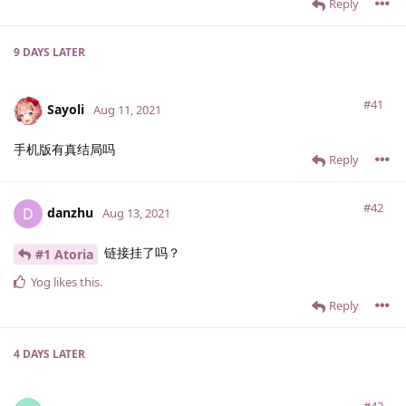
Reply
9 DAYS
LATER
#41
Sayoli
Aug 11, 2021
手机版有真结局吗
Reply
#42
danzhu
D
Aug 13, 2021
链接挂了吗？
#1 Atoria
Yog
likes this
.
Reply
4 DAYS
LATER