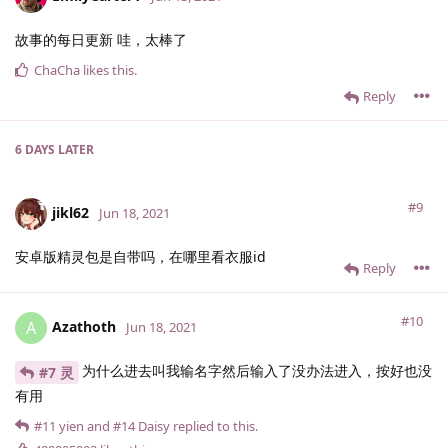
故事的每日更新 哇，太棒了
ChaCha
likes this
.
Reply
6 DAYS
LATER
#9
jikl62
Jun 18, 2021
安卓版精灵包是自带吗，在哪里看衣服id
Reply
#10
Azathoth
A
Jun 18, 2021
为什么进去叫我输名字然后输入了没办法进入，按好也没
#7 灵
有用
#11
yien
and
#14
Daisy
replied to this.