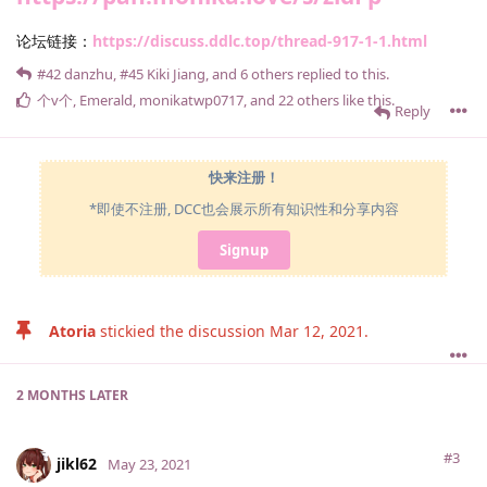
论坛链接：
https://discuss.ddlc.top/thread-917-1-1.html
#42
danzhu
,
#45
Kiki Jiang
, and
6
others
replied to this.
个v个
,
Emerald
,
monikatwp0717
, and
22
others
like this
.
Reply
快来注册！
*即使不注册, DCC也会展示所有知识性和分享内容
Signup
Atoria
stickied the discussion
Mar 12, 2021
.
2 MONTHS
LATER
#3
jikl62
May 23, 2021