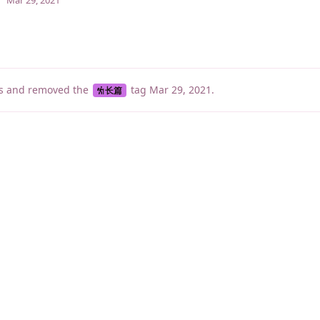
Mar 29, 2021
s
and removed the
tag
Mar 29, 2021
.
长篇
睡了1001 ms
|