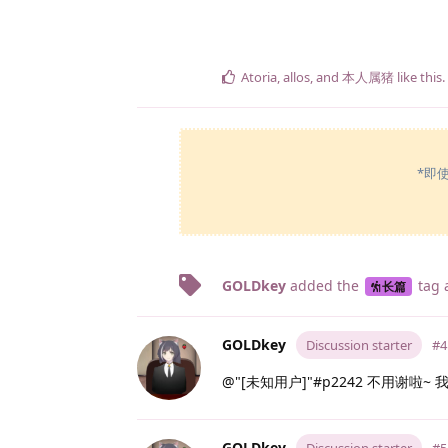
Atoria
,
allos
, and
本人属猪
like this
.
*即
GOLDkey
added the
tag
长篇
GOLDkey
Discussion starter
#4
@"[未知用户]"#p2242 不用谢啦
GOLDkey