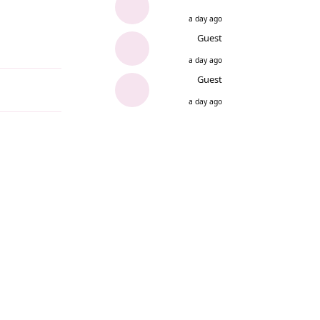
a day ago
Guest
Reply
a day ago
Guest
a day ago