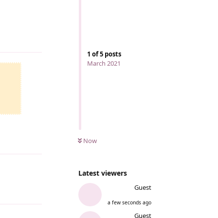
Reply
1
of
5
posts
March 2021
Now
Latest viewers
Guest
Reply
a few seconds ago
Guest