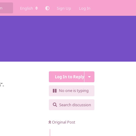
English
Sign Up
Log In
Log In to Reply
“。
No one is typing
Search discussion
Original Post