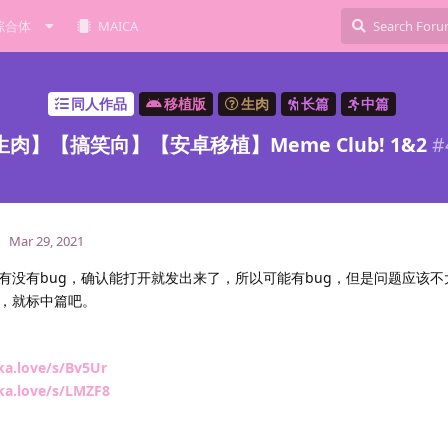
综合体
MAICA
同人作品
移植版
生肉
长篇
中篇
生肉】【搞笑向】【安卓移植】Meme Club! 1&2
#
Mar 29, 2021
有没有bug，确认能打开就发出来了，所以可能有bug，但是问题应该不
，就标中篇吧。
ka.love/s/Bv5Ur
ka.love/s/LMZF8