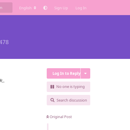
English
Sign Up
Log In
478
Log In to Reply
大。
No one is typing
Search discussion
Original Post