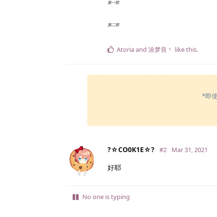
第一部
第二部
Atoria
and
涂梦良丶
like this
.
*即
?☆CO0K1E☆?
#2
Mar 31, 2021
好耶
No one is typing