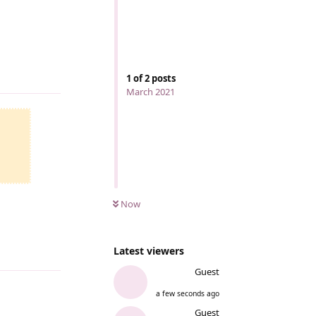
Reply
1
of
2
posts
March 2021
Now
Latest viewers
Reply
Guest
a few seconds ago
Guest