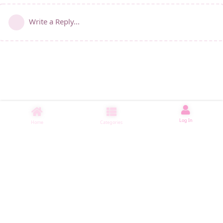
Write a Reply...
Log In
Home
Categories
睡了5500 ms
|
|
|