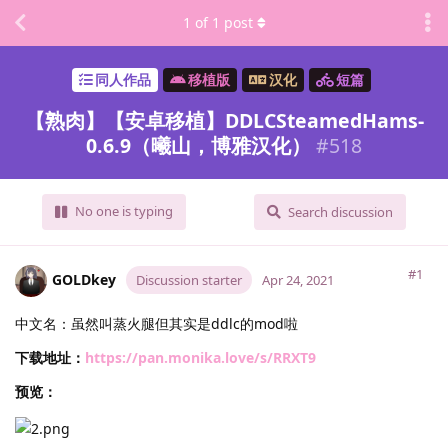
1
of
1
post
同人作品
移植版
汉化
短篇
【熟肉】【安卓移植】DDLCSteamedHams-
0.6.9（曦山，博雅汉化）
#
518
No one is typing
Search discussion
#1
GOLDkey
Discussion starter
Apr 24, 2021
中文名：虽然叫蒸火腿但其实是ddlc的mod啦
下载地址：
https://pan.monika.love/s/RRXT9
预览：