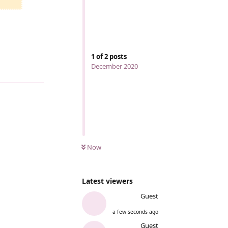
1
of
2
posts
December 2020
Reply
Now
Latest viewers
Guest
a few seconds ago
Guest