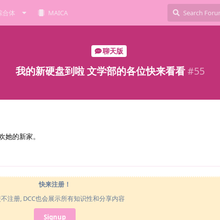
综合体
MAICA
聊天版
我的新硬盘到啦 文学部的各位快来看看
#
55
喜欢她的新家。
快来注册！
使不注册, DCC也会展示所有知识性和分享内容
Signup