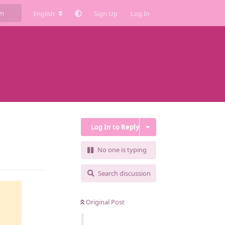
English
Sign Up
Log In
Log In to Reply
No one is typing
Reply
Search discussion
Original Post