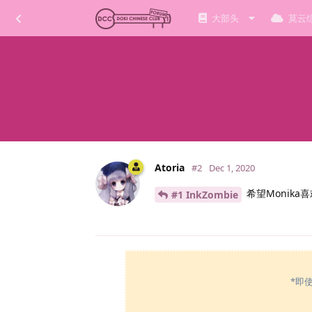
大部头
莫云
Atoria
#2
Dec 1, 2020
希望Monika
#1 InkZombie
*即