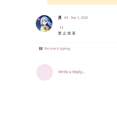
灵
#3
Dec 1, 2020
（）
禁 止 炫 富
No one is typing
Write a Reply...