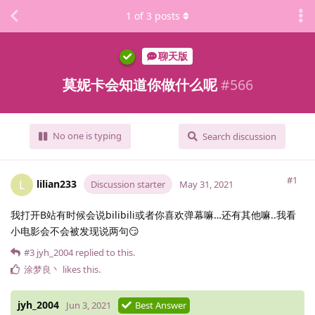
1
of
3
posts
聊天版
莫妮卡会知道你做什么呢
#
566
No one is typing
Search discussion
#1
lilian233
L
Discussion starter
May 31, 2021
我打开B站有时候会说bilibili或者你喜欢弹幕嘛…还有其他嘛..我看
小电影会不会被发现说两句😏
#3
jyh_2004
replied to this.
涂梦良丶
likes this
.
jyh_2004
Jun 3, 2021
Best Answer