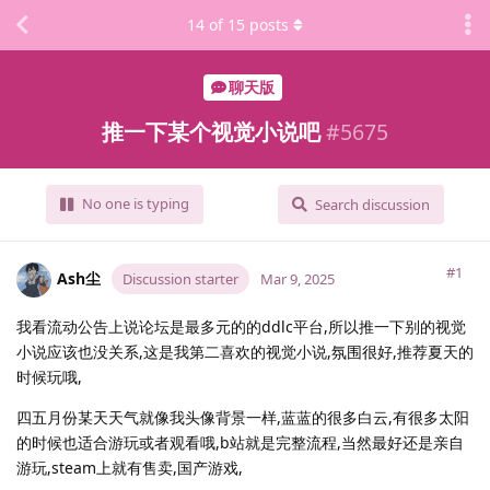
14
of
15
posts
聊天版
推一下某个视觉小说吧
#
5675
No one is typing
Search discussion
#1
Ash尘
Discussion starter
Mar 9, 2025
我看流动公告上说论坛是最多元的的ddlc平台,所以推一下别的视觉
小说应该也没关系,这是我第二喜欢的视觉小说,氛围很好,推荐夏天的
时候玩哦,
四五月份某天天气就像我头像背景一样,蓝蓝的很多白云,有很多太阳
的时候也适合游玩或者观看哦,b站就是完整流程,当然最好还是亲自
游玩,steam上就有售卖,国产游戏,