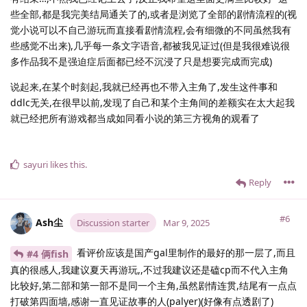
些全部,都是我完美结局通关了的,或者是浏览了全部的剧情流程的(视
觉小说可以不自己游玩而直接看剧情流程,会有细微的不同虽然我有
些感觉不出来),几乎每一条文字语音,都被我见证过(但是我很难说很
多作品我不是强迫症后面都已经不沉浸了只是想要完成而完成)
说起来,在某个时刻起,我就已经再也不带入主角了,发生这件事和
ddlc无关,在很早以前,发现了自己和某个主角间的差额实在太大起我
就已经把所有游戏都当成如同看小说的第三方视角的观看了
sayuri
likes this
.
Reply
#6
Ash尘
Discussion starter
Mar 9, 2025
看评价应该是国产gal里制作的最好的那一层了,而且
#4 俩fish
真的很感人,我建议夏天再游玩,,不过我建议还是磕cp而不代入主角
比较好,第二部和第一部不是同一个主角,虽然剧情连贯,结尾有一点点
打破第四面墙,感谢一直见证故事的人(palyer)(好像有点透剧了)