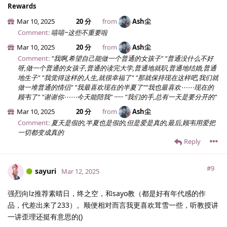
Rewards
Mar 10, 2025
20 分
from
Ash尘
Comment:
嘻嘻~这些不重要啦
Mar 10, 2025
20 分
from
Ash尘
Comment:
"我啊,希望自己能做一个普通的女孩子" "普通没什么不好
呀,做一个普通的女孩子,普通的读完大学,普通地就职,普通地结婚,普通
地生子" "我觉得这样的人生,就很幸福了" "那就保持现在这样吧,我们就
做一堆普通的情侣" "我最喜欢现在的半夏了""我也最喜欢⋯⋯现在的
顾韦了" "谢谢你⋯⋯今天能陪我" ······ "我们的手,总有一天是要分开的"
Mar 10, 2025
20 分
from
Ash尘
Comment:
夏天是假的,半夏也是假的,但是爱是真的,最后,顾韦用爱把
一切都变成真的
Reply
#9
sayuri
Mar 12, 2025
强烈向lz推荐素晴日，终之空，和sayo教（都是好有年代感的作
品，代差出来了233）。顺便相对而言我更喜欢茸雪一些，听教授讲
一讲歪理还挺有意思的()