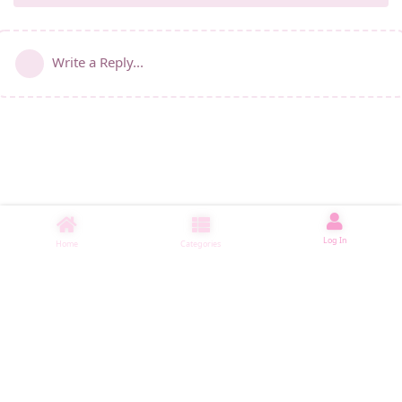
Write a Reply...
Log In
Home
Categories
睡了1500 ms
|
|
|