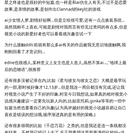
星之终途也是很好的中短篇,也一样是和ai仿生人有关,不过不是恋爱
故事,是亲情的故事,是创作出Clannad的key社的游戏
ai少女情人梦,剧情好短啊…但是立绘很可爱,还有一点点换装系统…
虽然我称不上喜欢,可能是剧情对我而言有些见过类同的有点多,但是
视觉小说的新爱好者也可以看着感兴趣尝试一下
为什么接触ddlc前就有那么多ai有关的作品被我无意识地接触啊,我
刚刚回看了才意识到…
edne也很感人,某种意义上女主也是人造人,虽然不算ai…,"地球上最
后的恋物语",很推荐
还有很多没被记录在内,比如《君与彼女与彼女之恋》大概是最早玩
的一部,那时候好像才12,13岁…但是我连一周目都没有完成,还让我
对视觉小说产生了不好的印象,时至今日我想说,如果真的相对视觉小
说感兴趣建议一定要先玩新人向的,比如亚托莉,ginka等等的一些中
短篇当然也要看自己的兴趣(认为风评越好的视觉小说越容易让自己
喜欢是错误的想法哦,循序渐进真的是有用的策略,)
还有很多很萌的比如《千恋万花》之类的,但是我还是连一条线都没
有结束…,不然我已经记上去了,反正我希望这里面更满些比较好~这