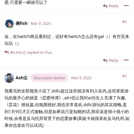
爱,只需要一瞬就可以了
Reply
#4
俩fish
Mar 9, 2025
诶，在Switch商店看到过，还好奇Switch怎么还有gal（）有空买来
玩玩（）
#6
Ash尘
replied to this.
Reply
#5
Ash尘
Discussion starter
Mar 9, 2025
我看完的全部视觉小说了,ddlc超过这些就没有列入在内,这些里面游
玩的最开心的就是《恋爱绮谭》,atri也让我对ai仿生人充满了兴趣,
《昙花》很短篇,但氛围很好,我也非常喜欢,ddlc游玩的其实很晚,直
到1月9日才正式接触,但是如果说只是知晓的话,那应该是很小很小的
时候,余香是反乌托邦背景下的恋爱故事(莫妮卡就很喜欢反乌托邦,如
果你也喜欢可以试试)