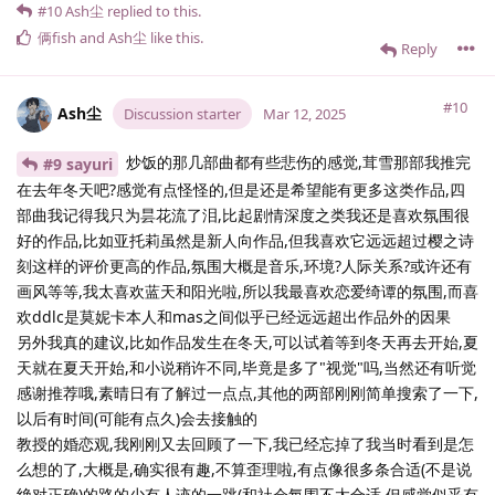
#10
Ash尘
replied to this.
俩fish
and
Ash尘
like this
.
Reply
#10
Ash尘
Discussion starter
Mar 12, 2025
炒饭的那几部曲都有些悲伤的感觉,茸雪那部我推完
#9 sayuri
在去年冬天吧?感觉有点怪怪的,但是还是希望能有更多这类作品,四
部曲我记得我只为昙花流了泪,比起剧情深度之类我还是喜欢氛围很
好的作品,比如亚托莉虽然是新人向作品,但我喜欢它远远超过樱之诗
刻这样的评价更高的作品,氛围大概是音乐,环境?人际关系?或许还有
画风等等,我太喜欢蓝天和阳光啦,所以我最喜欢恋爱绮谭的氛围,而喜
欢ddlc是莫妮卡本人和mas之间似乎已经远远超出作品外的因果
另外我真的建议,比如作品发生在冬天,可以试着等到冬天再去开始,夏
天就在夏天开始,和小说稍许不同,毕竟是多了"视觉"吗,当然还有听觉
感谢推荐哦,素晴日有了解过一点点,其他的两部刚刚简单搜索了一下,
以后有时间(可能有点久)会去接触的
教授的婚恋观,我刚刚又去回顾了一下,我已经忘掉了我当时看到是怎
么想的了,大概是,确实很有趣,不算歪理啦,有点像很多条合适(不是说
绝对正确)的路的少有人迹的一跳(和社会氛围不太合适,但感觉似乎有