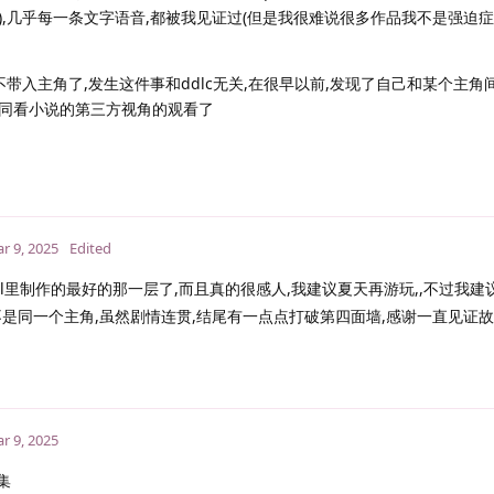
),几乎每一条文字语音,都被我见证过(但是我很难说很多作品我不是强迫
不带入主角了,发生这件事和ddlc无关,在很早以前,发现了自己和某个主角
同看小说的第三方视角的观看了
r 9, 2025
Edited
l里制作的最好的那一层了,而且真的很感人,我建议夏天再游玩,,不过我建
是同一个主角,虽然剧情连贯,结尾有一点点打破第四面墙,感谢一直见证
r 9, 2025
集