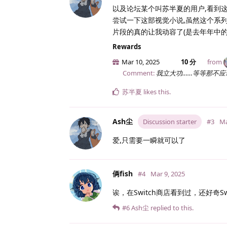
以及论坛某个叫苏半夏的用户,看到这
尝试一下这部视觉小说,虽然这个系
片段的真的让我动容了(是去年年中的
Rewards
Mar 10, 2025
10 分
from
Comment:
我立大功……等等那不应
苏半夏
likes this
.
Ash尘
Discussion starter
#3
Ma
爱,只需要一瞬就可以了
俩fish
#4
Mar 9, 2025
诶，在Switch商店看到过，还好奇S
#6
Ash尘
replied to this.