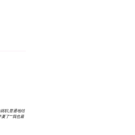
Reply
地就职,普通地结
半夏了""我也最