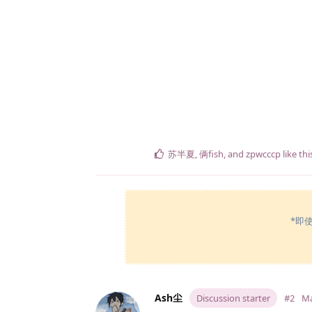
苏半夏
,
俩fish
, and
zpwcccp
like thi
*即
Ash尘
Discussion starter
#2
Ma