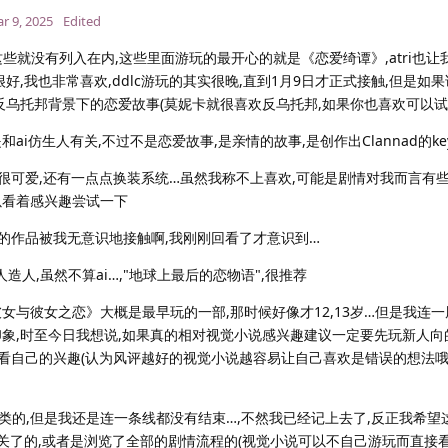
r 9, 2025
Edited
这些就没有列入在内,这些里面游玩的最开心的就是《恋爱绮谭》,atri也让
好,我也非常喜欢,ddlc游玩的其实很晚,直到1月9日才正式接触,但是如
反乌托邦背景下的恋爱故事(莫妮卡就很喜欢反乌托邦,如果你也喜欢可以试
ai仿生人有关,不过不是恋爱故事,是亲情的故事,是创作出Clannad的k
绘很可爱,还有一点点换装系统…虽然我称不上喜欢,可能是剧情对我而言有
以看着感兴趣尝试一下
有关的作品被我无意识地接触啊,我刚刚回看了才意识到…
造人,虽然不算ai…,"地球上最后的恋物语",很推荐
女与彼女之恋》大概是最早玩的一部,那时候好像才12,13岁…但是我连
象,时至今日我想说,如果真的相对视觉小说感兴趣建议一定要先玩新人向
也要看自己的兴趣(认为风评越好的视觉小说越容易让自己喜欢是错误的想法哦
类的,但是我还是连一条线都没有结束…,不然我已经记上去了,反正我希望
关了的,或者是浏览了全部的剧情流程的(视觉小说可以不自己游玩而直接看