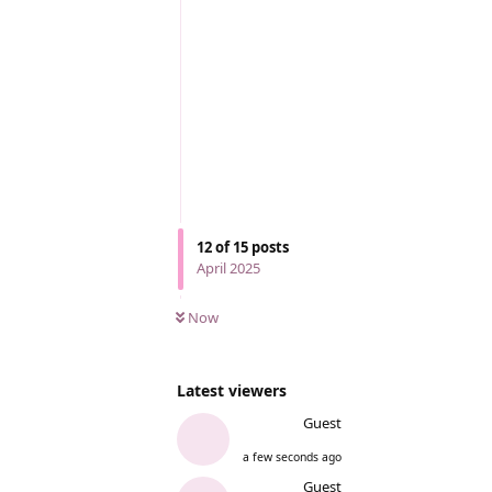
12
of
15
posts
April 2025
Now
Latest viewers
Guest
a few seconds ago
Guest