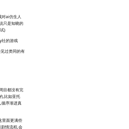
我对ai仿生人
果说只是知晓的
试)
ey社的游戏
些见过类同的有
一周目都没有完
的,比如亚托
,循序渐进真
这里面更满些
剧情流程,会