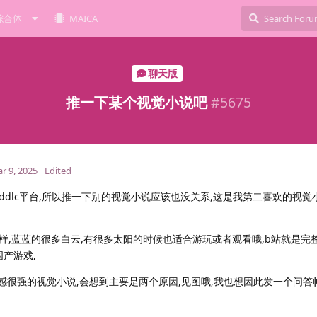
综合体
MAICA
聊天版
推一下某个视觉小说吧
#
5675
r 9, 2025
Edited
dlc平台,所以推一下别的视觉小说应该也没关系,这是我第二喜欢的视觉小
,蓝蓝的很多白云,有很多太阳的时候也适合游玩或者观看哦,b站就是完整
国产游戏,
感很强的视觉小说,会想到主要是两个原因,见图哦,我也想因此发一个问答