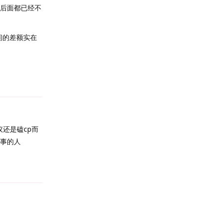
症后面都已经不
间的差额实在
Reply
议还是磕cp而
故事的人
Reply