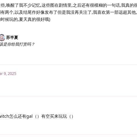
些,唤醒了我不少记忆,这些图在剧情里,之后还有很模糊的一句话,我真的
列有两个,以及结尾作好像发布了但是我没再关注了,我喜欢第一部远超其他
时候玩的,夏天真的很好哦)
苏半夏
该是你给我打赏吗？
r 9, 2025
witch怎么还有gal（）有空买来玩玩（）