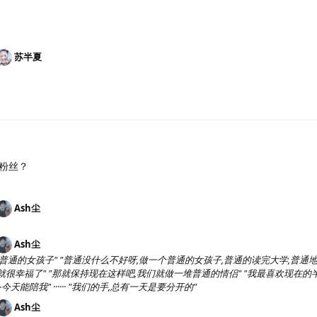
苏半夏
粉丝？
Ash尘
Ash尘
普通的女孩子" "普通没什么不好呀,做一个普通的女孩子,普通的读完大学,普通
,就很幸福了" "那就保持现在这样吧,我们就做一堆普通的情侣" "我最喜欢现在的
能陪我" ······ "我们的手,总有一天是要分开的"
Ash尘