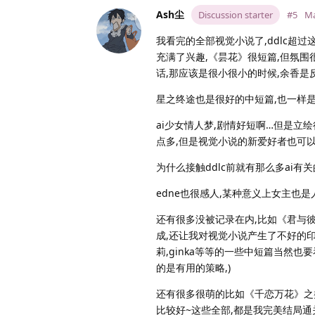
Ash尘
Discussion starter
#5
Ma
我看完的全部视觉小说了,ddlc超过
充满了兴趣,《昙花》很短篇,但氛围很
话,那应该是很小很小的时候,余香是
星之终途也是很好的中短篇,也一样是和
ai少女情人梦,剧情好短啊…但是立
点多,但是视觉小说的新爱好者也可
为什么接触ddlc前就有那么多ai
edne也很感人,某种意义上女主也是人
还有很多没被记录在内,比如《君与彼
成,还让我对视觉小说产生了不好的印
莉,ginka等等的一些中短篇当然
的是有用的策略,)
还有很多很萌的比如《千恋万花》之
比较好~这些全部,都是我完美结局通