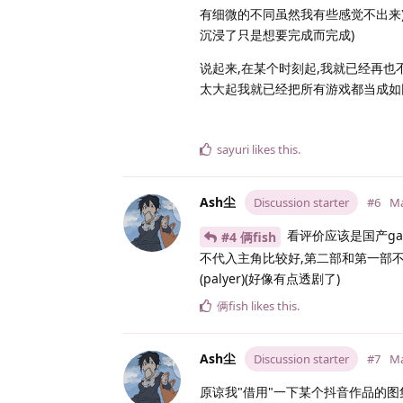
有细微的不同虽然我有些感觉不出来
沉浸了只是想要完成而完成)
说起来,在某个时刻起,我就已经再也
太大起我就已经把所有游戏都当成如
sayuri
likes this
.
Ash尘
Discussion starter
#6
Ma
看评价应该是国产ga
#4 俩fish
不代入主角比较好,第二部和第一部不
(palyer)(好像有点透剧了)
俩fish
likes this
.
Ash尘
Discussion starter
#7
Ma
原谅我"借用"一下某个抖音作品的图