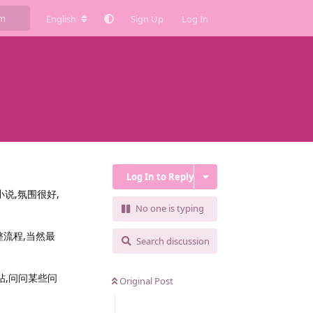
English
Sign Up
Log In
Log In to Reply
说,氛围很好,
No one is typing
流程,当然最
Search discussion
帖,问问某些问
Original Post