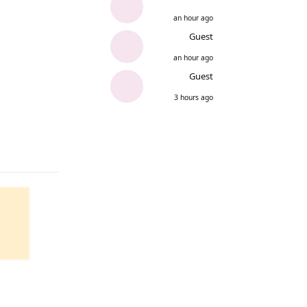
an hour ago
Guest
an hour ago
Guest
3 hours ago
Reply