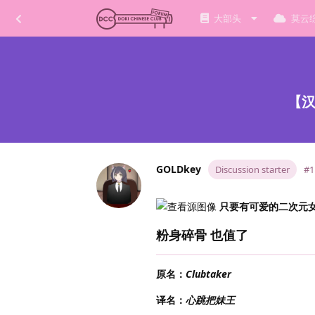
大部头
莫云
【汉
GOLDkey
Discussion starter
#1
只要有可爱的二次元
粉身碎骨 也值了
原名：
Clubtaker
译名：
心跳把妹王