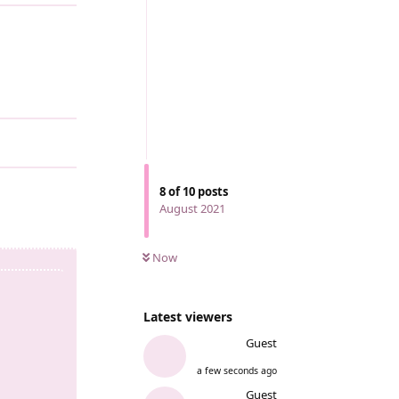
8
of
10
posts
August 2021
Now
Latest viewers
Guest
a few seconds ago
Guest