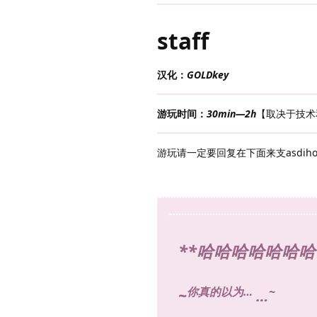
staff
汉化：
GOLDkey
游玩时间：
30min—2h
【取决于技术
游玩请一定要回复在下面来支asdiho
**哈哈哈哈哈哈哈
你真的以为…
~
~
…