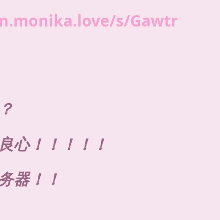
an.monika.love/s/Gawtr
？
良心！！！！！
务器！！