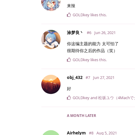
来辣
GOLDkey
likes this
.
涂梦良丶
#6
Jun 26, 2021
你这编主题的能力 太可怕了
很期待你之后的作品（笑）
GOLDkey
likes this
.
obj_432
#7
Jun 27, 2021
好
GOLDkey
and
松坂ユウ（4Mach
A MONTH
LATER
Airhelym
#8
Aug 5, 2021