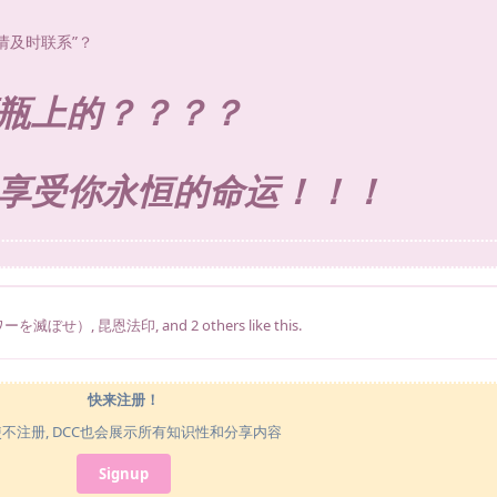
题请及时联系”？
瓶上的？？？？
享受你永恒的命运！！！
タワーを滅ぼせ）
,
昆恩法印
, and
2
others
like this
.
快来注册！
使不注册, DCC也会展示所有知识性和分享内容
Signup