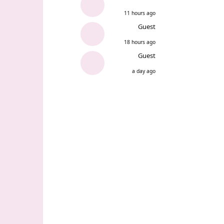
11 hours ago
Guest
18 hours ago
Guest
a day ago