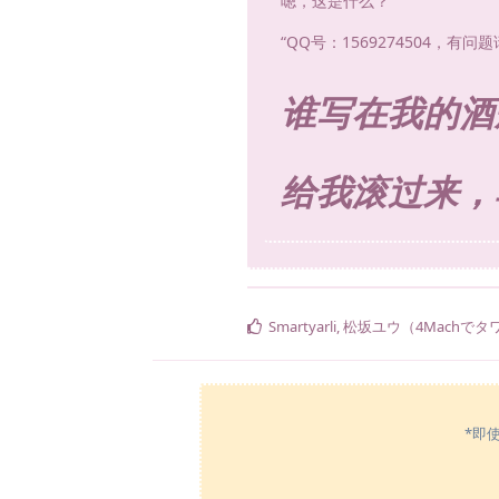
嗯，这是什么？
“QQ号：1569274504，有问
谁写在我的酒
给我滚过来，
Smartyarli
,
松坂ユウ（4Machで
*即