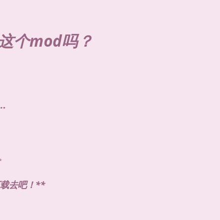
这个mod吗？
…
*
下载去吧！**