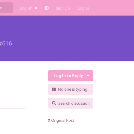
English
Sign Up
Log In
#
616
Log In to Reply
No one is typing
Search discussion
Original Post