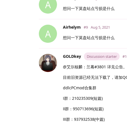
A
想问一下莫盘站点亏损是什么
Airhelym
#9
Aug 5, 2021
A
想问一下莫盘站点亏损是什么
GOLDkey
Discussion starter
#1
@艾尔核麟：兰蓦#3801 详见公告。
目前旧资源已经无法下载了，请加Q
ddlcPCmod合集群
Ⅰ群：210235309(短篇)
Ⅱ群：950713696(短篇)
Ⅲ群：937932538(中篇)