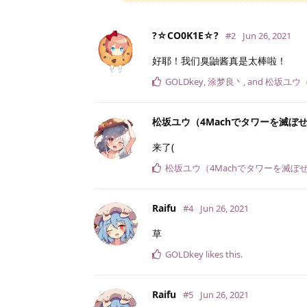
?☆CO0K1E☆?
#2
Jun 26, 2021
好耶！我们臭鼬酱真是太棒啦！
GOLDkey
,
涂梦良丶
, and
松坂ユウ（
松坂ユウ（4Machでタワーを滅ぼ
来了(
松坂ユウ（4Machでタワーを滅ぼ
Raifu
#4
Jun 26, 2021
草
GOLDkey
likes this
.
Raifu
#5
Jun 26, 2021