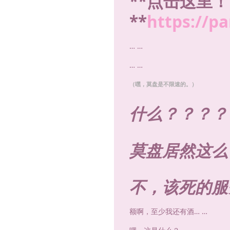
**点击这里！
**
https://p
… …
… …
（嘿，莫盘是不限速的。）
什么？？？？
莫盘居然这么
不，该死的服
额啊，至少我还有酒… …