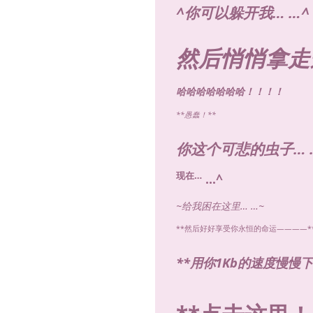
^
你可以躲开我… …
^
然后悄悄拿走
哈哈哈哈哈哈哈！！！！
**愚蠢！**
你这个可悲的虫子… 
现在…
…^
~给我困在这里… …~
**然后好好享受你永恒的命运————*
**用你1Kb的速度慢慢