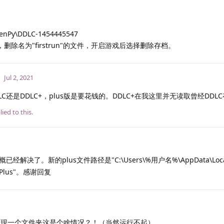
RenPy\DDLC-1454445547
删除名为"firstrun"的文件，开启游戏后选择删除存档。
Jul 2, 2021
C还是DDLC+，plus版是要花钱的。DDLC+在我这里并无读取曾经DDL
ied to this.
经解决了。新的plus文件路径是"C:\Users\%用户名%\AppData\Local
lub Plus"。感谢回复
S后只出现一个文件夹这是个啥情况？！（当然运行不起）