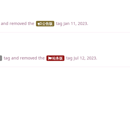
and removed the
tag
Jan 11, 2023
.
公告版
tag
and removed the
tag
Jul 12, 2023
.
容
站务版