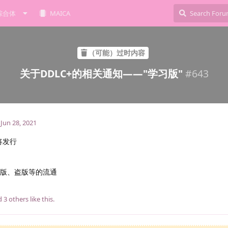
综合体
MAICA
（可能）过时内容
关于DDLC+的相关通知——"学习版"
#
643
Jun 28, 2021
!即将发行
解版、盗版等的流通
nd
3
others
like this
.