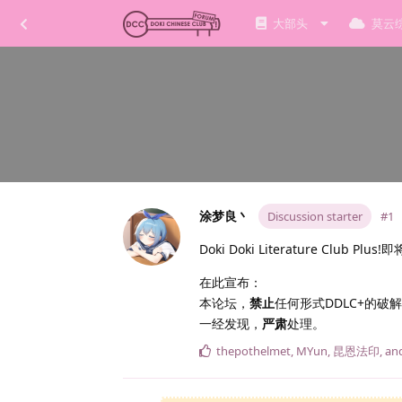
大部头
莫云
涂梦良丶
Discussion starter
#1
Doki Doki Literature Club Plus
在此宣布：
本论坛，
禁止
任何形式DDLC+的破
一经发现，
严肃
处理。
thepothelmet
,
MYun
,
昆恩法印
, a