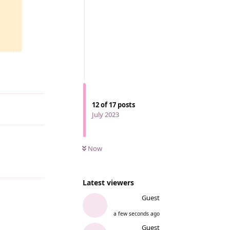
12
of
17
posts
July 2023
Now
Reply
Latest viewers
Guest
a few seconds ago
Reply
Guest