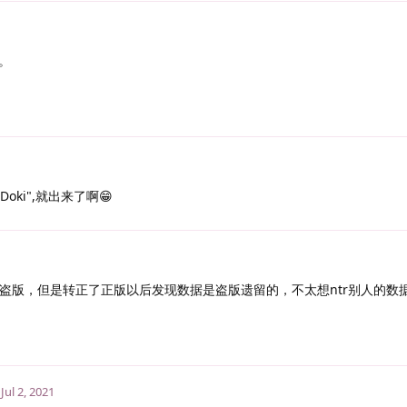
。
Doki",就出来了啊😁
了盗版，但是转正了正版以后发现数据是盗版遗留的，不太想ntr别人的数
Jul 2, 2021