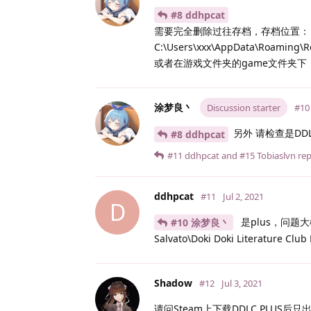
#8 ddhpcat
需要完全删除过往存档，存档位置：
C:\Users\xxx\AppData\Roaming\
或者在游戏文件夹的game文件夹下，
涂梦良丶
Discussion starter
#10
另外 请检查是DDL
#8 ddhpcat
#11
ddhpcat
and
#15
Tobiaslvn
repl
ddhpcat
#11
Jul 2, 2021
D
是plus，问题大概已
#10 涂梦良丶
Salvato\Doki Doki Literature C
Shadow
#12
Jul 3, 2021
请问Steam上下载DDLC PLU