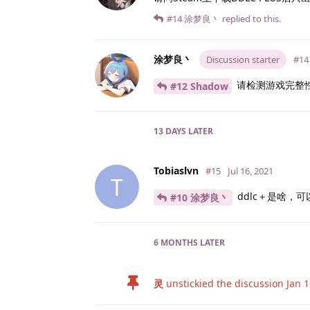
#14
涂梦良丶
replied to this.
涂梦良丶
Discussion starter
#14
请检测游戏完整
#12 Shadow
13 DAYS
LATER
Tobiaslvn
#15
Jul 16, 2021
T
ddlc＋是啥，
#10 涂梦良丶
6 MONTHS
LATER
灵
unstickied the discussion
Jan 1