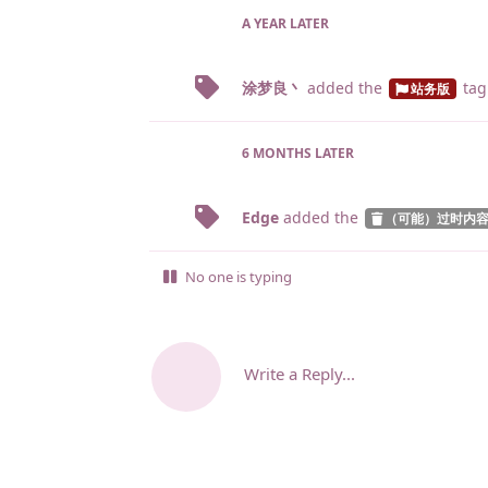
A YEAR
LATER
涂梦良丶
added the
tag
站务版
6 MONTHS
LATER
Edge
added the
（可能）过时内
No one is typing
Write a Reply...