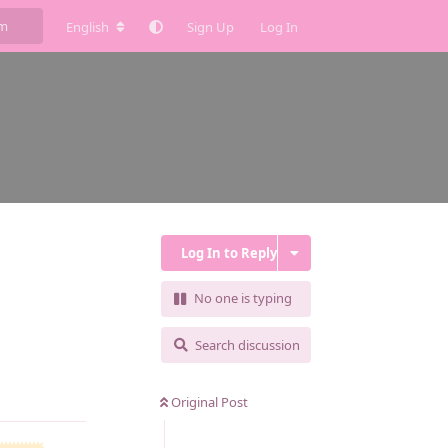
English
Sign Up
Log In
Log In to Reply
No one is typing
Search discussion
Reply
Original Post