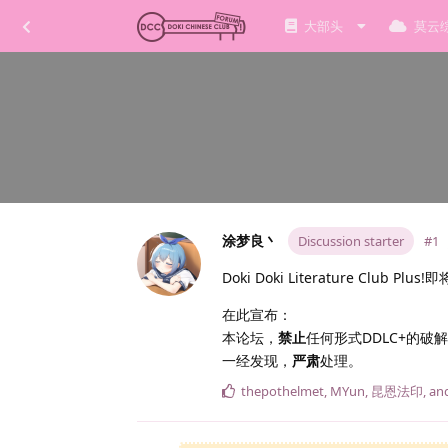
大部头
莫云
涂梦良丶
Discussion starter
#1
Doki Doki Literature Club Plus
在此宣布：
本论坛，
禁止
任何形式DDLC+的破
一经发现，
严肃
处理。
thepothelmet
,
MYun
,
昆恩法印
, a