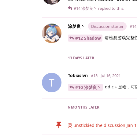
#14
涂梦良丶
replied to this.
涂梦良丶
Discussion starter
#14
请检测游戏完整
#12 Shadow
13 DAYS
LATER
Tobiaslvn
#15
Jul 16, 2021
T
ddlc＋是啥，
#10 涂梦良丶
6 MONTHS
LATER
灵
unstickied the discussion
Jan 1