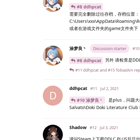
#8 ddhpcat
需要完全删除过往存档，存档位置：
C:\Users\xxx\AppData\Roaming\
或者在游戏文件夹的game文件夹下，
涂梦良丶
Discussion starter
#10
另外 请检查是DDL
#8 ddhpcat
#11
ddhpcat
and
#15
Tobiaslvn
repl
ddhpcat
#11
Jul 2, 2021
D
是plus，问题大概已
#10 涂梦良丶
Salvato\Doki Doki Literature C
Shadow
#12
Jul 3, 2021
请问Steam上下载DDLC PLU