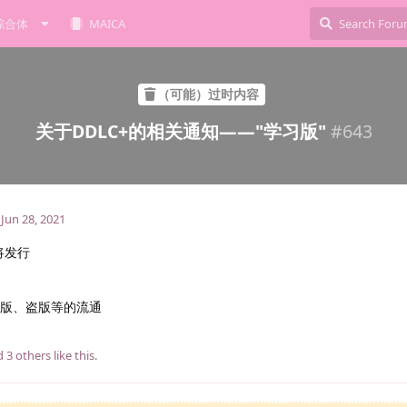
综合体
MAICA
（可能）过时内容
关于DDLC+的相关通知——"学习版"
#
643
Jun 28, 2021
!即将发行
解版、盗版等的流通
nd
3
others
like this
.