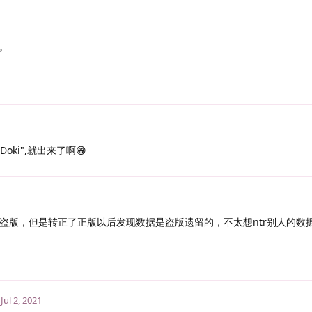
。
Doki",就出来了啊😁
了盗版，但是转正了正版以后发现数据是盗版遗留的，不太想ntr别人的数
Jul 2, 2021