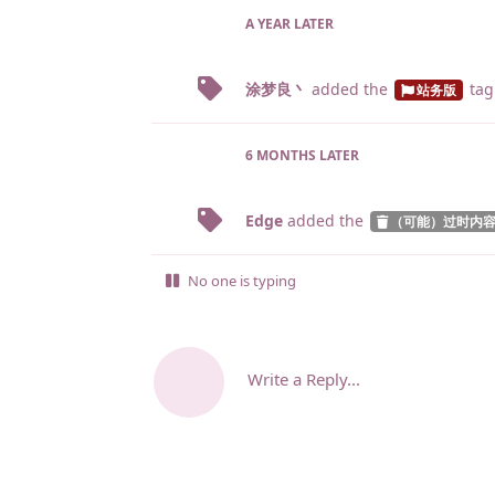
A YEAR
LATER
涂梦良丶
added the
tag
站务版
6 MONTHS
LATER
Edge
added the
（可能）过时内
No one is typing
Write a Reply...