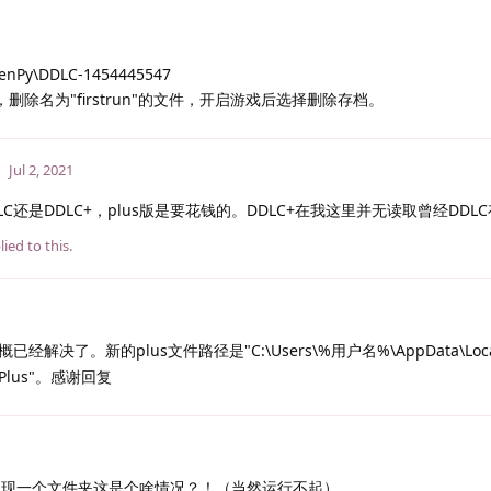
RenPy\DDLC-1454445547
删除名为"firstrun"的文件，开启游戏后选择删除存档。
Jul 2, 2021
C还是DDLC+，plus版是要花钱的。DDLC+在我这里并无读取曾经DDL
ied to this.
经解决了。新的plus文件路径是"C:\Users\%用户名%\AppData\Local
lub Plus"。感谢回复
S后只出现一个文件夹这是个啥情况？！（当然运行不起）