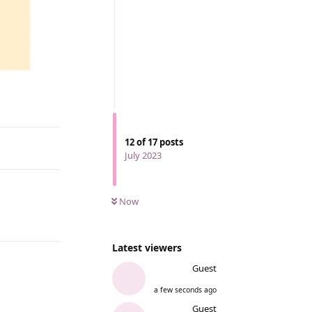
12
of
17
posts
July 2023
Now
Reply
Latest viewers
Guest
a few seconds ago
Reply
Guest