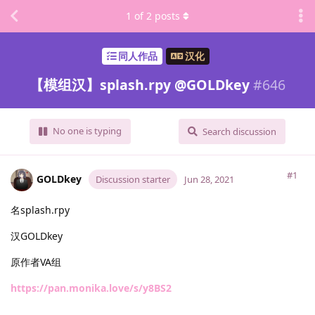
1
of
2
posts
同人作品
汉化
【模组汉】splash.rpy @GOLDkey
#
646
No one is typing
Search discussion
#1
GOLDkey
Discussion starter
Jun 28, 2021
名splash.rpy
汉GOLDkey
原作者VA组
https://pan.monika.love/s/y8BS2