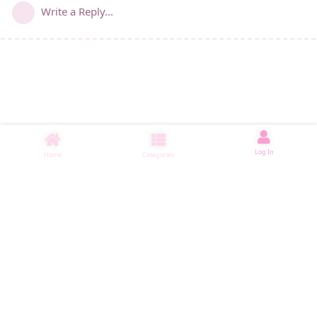
Write a Reply...
Log In
Home
Categories
睡了1000 ms
|
|
|