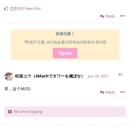
昆恩法印
likes this
.
Reply
快来注册！
*即使不注册, DCC也会展示所有知识性和分享内容
Signup
#2
松坂ユウ（4Machでタワーを滅ぼせ）
Jun 29, 2021
草，这个MOD
Reply
No one is typing