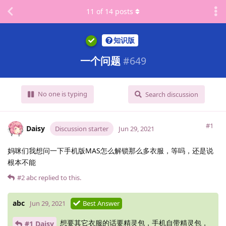
11
of
14
posts
知识版
一个问题
#
649
No one is typing
Search discussion
#1
Daisy
Discussion starter
Jun 29, 2021
妈咪们我想问一下手机版MAS怎么解锁那么多衣服，等吗，还是说
根本不能
#2
abc
replied to this.
abc
Jun 29, 2021
Best Answer
想要其它衣服的话要精灵包，手机自带精灵包，
#1 Daisy