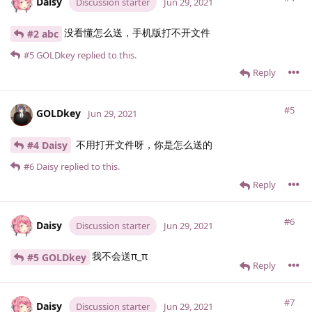
Daisy
Discussion starter
Jun 29, 2021
没看懂怎么送，手机版打不开文件
#2 abc
#5
GOLDkey
replied to this.
Reply
#5
GOLDkey
Jun 29, 2021
不用打开文件呀，你是怎么送的
#4 Daisy
#6
Daisy
replied to this.
Reply
#6
Daisy
Discussion starter
Jun 29, 2021
我不会送π_π
#5 GOLDkey
Reply
#7
Daisy
Discussion starter
Jun 29, 2021