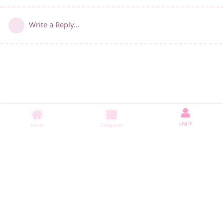
Write a Reply...
Log In
Home
Categories
睡了1000 ms
|
|
|