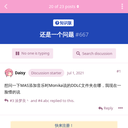
20
of
23
posts
知识版
还是一个问题
#
667
No one is typing
Search discussion
#1
Daisy
Discussion starter
Jul 1, 2021
想问一下MAS添加音乐时Monika说的DDLC文件夹在哪，我现在一
脸懵的说
#3
涂梦良丶
and
#4
abc
replied to this.
Reply
快来注册！