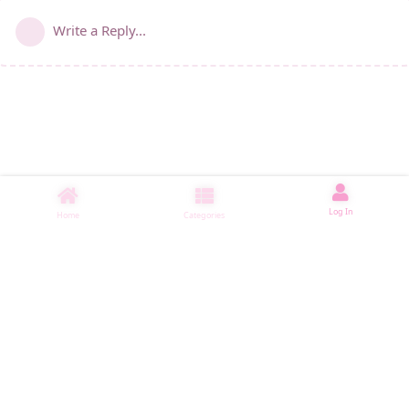
Write a Reply...
Log In
Home
Categories
睡了1500 ms
|
|
|