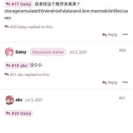
或者按这个顺序来康康？
#17 Daisy
storage\emulated\0\Android\data\and.kne.masmobile\files\sa
ves
#20
Daisy
replied to this.
Reply
#20
Daisy
Discussion starter
Jul 2, 2021
没💦💦
#19 abc
#21
abc
replied to this.
Reply
#21
abc
Jul 3, 2021
#20 Daisy