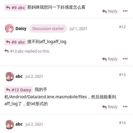
那妈咪我想问一下好感度怎么看
#9 abc
Reply
#12
Daisy
Discussion starter
Jul 1, 2021
搜不到aff_logaff_log
#9 abc
#13
abc
replied to this.
Reply
#13
abc
Jul 2, 2021
我的手
#12 Daisy
机/Andriod/Data/and.kne.masmobile/files，然后就能看到
aff_log了，是txt形式的
Reply
#14
abc
Jul 2, 2021